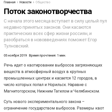
Главная
Новости
Общество
Поток законотворчества
С начала этого месяца вступает в силу целый пул
недавно принятых законов. Они касаются
практических всех сфер жизни россиян, и
разобраться в нововведениях поможет Егор
Тулновский.
05 ноября 2019
Время прочтения: 1 мин.
Речь идет о квотировании выбросов загрязняющих
веществ в атмосферный воздух в крупных
промышленных центрах и касается 12 городов, в
число которых попал и Норильск. Наравне с
Магнитогорском, Нижним Тагилом и Челябинском.
Суть нового экспериментального закона –
ограничение государством выбросов. Размеры квот