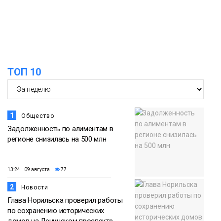
Норильска
Еда
15:11
Игрок ФК «Норильск» Артём Антошкин
помог сборной России взять золото в
07 августа
футзальном турнире
ТОП 10
Спорт
1
Общество
Задолженность по алиментам в
регионе снизилась на 500 млн
13:24 09 августа
77
2
Новости
Глава Норильска проверил работы
по сохранению исторических