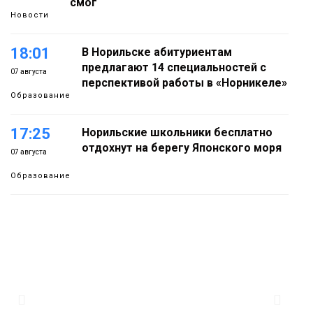
смог
Новости
18:01
В Норильске абитуриентам
предлагают 14 специальностей с
07 августа
перспективой работы в «Норникеле»
Образование
17:25
Норильские школьники бесплатно
отдохнут на берегу Японского моря
07 августа
Образование
16:41
Зелёный курс Норильска: новые
скверы и тысячи растений появятся по
07 августа
всему городу
Новости
15:56
Итальянский шеф-повар Федерико
Арнальди изучает кухню и прошлое
07 августа