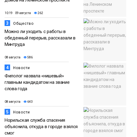
домов на Ленинском проспекте
10:19 09 августа
262
3
Общество
Можно ли уходить с работы в
обеденный перерыв, рассказали в
Минтруда
08 августа
586
4
Новости
Филолог назвала «нишевый»
главным кандидатом на звание
слова года
08 августа
643
5
Новости
Норильская служба спасения
объяснила, откуда в городе взялся
смог