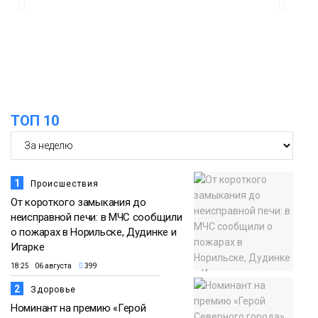
12:25
Барнаул обошёл Красноярск в
списке городов, откуда приехали
Проекты
норильчане
Медиакомпании
ТОП 10
1
Происшествия
От короткого замыкания до
неисправной печи: в МЧС сообщили
о пожарах в Норильске, Дудинке и
Игарке
18:25 06 августа
399
2
Здоровье
Номинант на премию «Герой