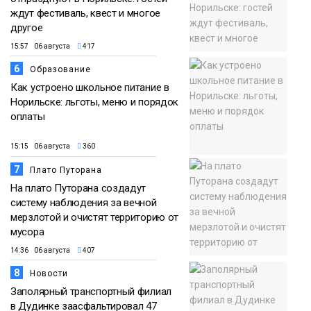
ждут фестиваль, квест и многое
другое
15:57 06 августа
417
6
Образование
Как устроено школьное питание в
Норильске: льготы, меню и порядок
оплаты
15:15 06 августа
360
7
Плато Путорана
На плато Путорана создадут
систему наблюдения за вечной
мерзлотой и очистят территорию от
мусора
14:36 06 августа
407
8
Новости
Заполярный транспортный филиал
в Дудинке заасфальтировал 47