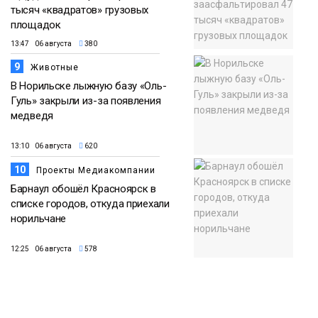
тысяч «квадратов» грузовых
площадок
13:47 06 августа
380
9
Животные
В Норильске лыжную базу «Оль-
Гуль» закрыли из-за появления
медведя
13:10 06 августа
620
10
Проекты Медиакомпании
Барнаул обошёл Красноярск в
списке городов, откуда приехали
норильчане
12:25 06 августа
578