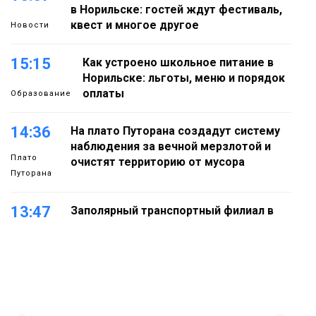
в Норильске: гостей ждут фестиваль,
квест и многое другое
Новости
15:15
Как устроено школьное питание в
Норильске: льготы, меню и порядок
оплаты
Образование
14:36
На плато Путорана создадут систему
наблюдения за вечной мерзлотой и
Плато
очистят территорию от мусора
Путорана
13:47
Заполярный транспортный филиал в
Дудинке заасфальтировал 47 тысяч
«квадратов» грузовых площадок
Новости
13:10
В Норильске лыжную базу «Оль-Гуль»
закрыли из-за появления медведя
Животные