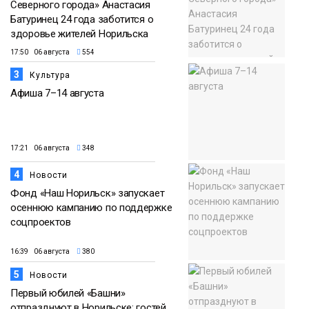
Северного города» Анастасия
Батуринец 24 года заботится о
здоровье жителей Норильска
17:50 06 августа
554
3
Культура
Афиша 7–14 августа
17:21 06 августа
348
4
Новости
Фонд «Наш Норильск» запускает
осеннюю кампанию по поддержке
соцпроектов
16:39 06 августа
380
5
Новости
Первый юбилей «Башни»
отпразднуют в Норильске: гостей