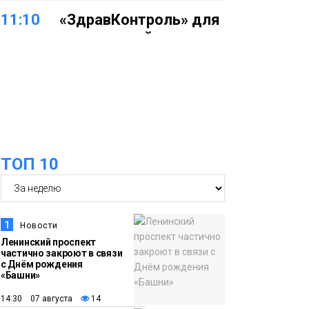
11:10
«ЗдравКонтроль» для
оперативной связи
пациентов с
медучреждениями
запустили в регионе
Здоровье
10:25
Исправленная дата в
трудовой книжке
ТОП 10
стоила норильчанке 9
месяцев стажа
Общество
09:36
Жителей Норильска
1
Новости
обвиняют в
Ленинский проспект
частично закроют в связи
организации
с Днём рождения
подпольного казино
«Башни»
Новости
14:30 07 августа
14