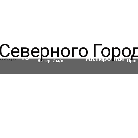
Влажность:
82
%
Акти
13
°C
Ветер:
2
м/с
Прог