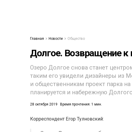
Главная
Новости
Общество
Долгое. Возвращение к
Озеро Долгое снова станет центром
таким его увидели дизайнеры из 
и общественникам проект парка н
планируется и набережную Долгого
28 октября 2019
Время прочтения: 1 мин.
Корреспондент Егор Тулновский: