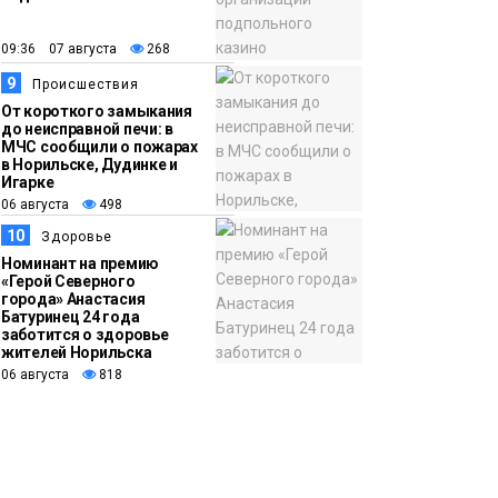
09:36 07 августа
268
9
Происшествия
От короткого замыкания
до неисправной печи: в
МЧС сообщили о пожарах
в Норильске, Дудинке и
Игарке
06 августа
498
10
Здоровье
Номинант на премию
«Герой Северного
города» Анастасия
Батуринец 24 года
заботится о здоровье
жителей Норильска
06 августа
818