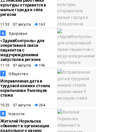
22 земских работника
культуры отправятся в
малые города и сёла
региона
11:53 07 августа
163
6
Здоровье
«ЗдравКонтроль» для
оперативной связи
пациентов с
медучреждениями
запустили в регионе
11:10 07 августа
196
7
Общество
Исправленная дата в
трудовой книжке стоила
норильчанке 9 месяцев
стажа
10:25 07 августа
264
8
Новости
Жителей Норильска
обвиняют в организации
подпольного казино