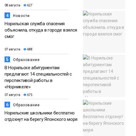
08 августа
627
4
Новости
Норильская служба спасения
объяснила, откуда в городе взялся
смог
07 августа
688
5
Образование
В Норильске абитуриентам
предлагают 14 специальностей с
перспективой работы в
«Норникеле»
07 августа
675
6
Образование
Норильские школьники бесплатно
отдохнут на берегу Японского моря