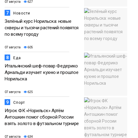
07 августа
627
7
Новости
Зелёный курс Норильска: новые
скверы и тысячи растений появятся
по всему городу
07 августа
605
8
Еда
Итальянский шеф-повар Федерико
Арнальди изучает кухню и прошлое
Норильска
07 августа
625
9
Спорт
Игрок ФК «Норильск» Артём
Антошкин помог сборной России
взять золото в футзальном турнире
07 августа
634