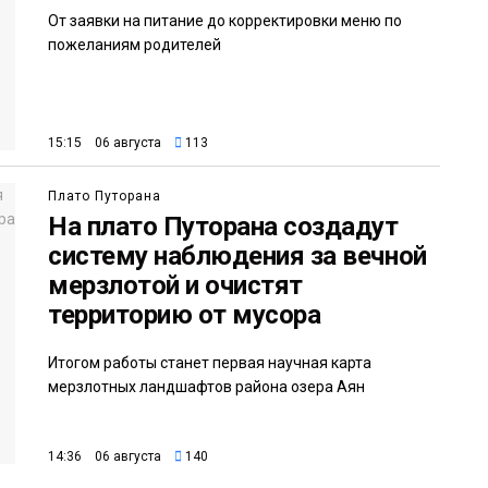
От заявки на питание до корректировки меню по
пожеланиям родителей
15:15 06 августа
113
Плато Путорана
На плато Путорана создадут
систему наблюдения за вечной
мерзлотой и очистят
территорию от мусора
Итогом работы станет первая научная карта
мерзлотных ландшафтов района озера Аян
14:36 06 августа
140