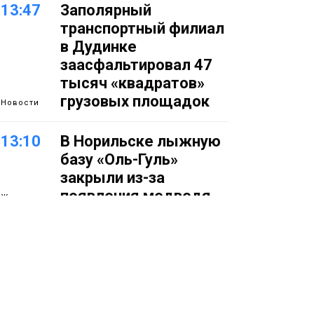
13:47
Заполярный
транспортный филиал
в Дудинке
заасфальтировал 47
тысяч «квадратов»
грузовых площадок
Новости
13:10
В Норильске лыжную
базу «Оль-Гуль»
закрыли из-за
появления медведя
Животные
12:25
Барнаул обошёл
Красноярск в
списке городов,
откуда приехали
Проекты
норильчане
Медиакомпании