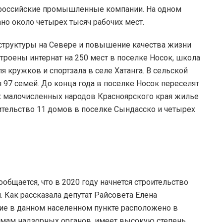
 российские промышленные компании. На одном
о около четырех тысяч рабочих мест.
аструктуры на Севере и повышение качества жизни
строены интернат на 250 мест в поселке Носок, школа
ля кружков и спортзала в селе Хатанга. В сельской
97 семей. До конца года в поселке Носок переселят
х малочисленных народов Красноярского края жилье
ительство 11 домов в поселке Сындасско и четырех
ообщается, что в 2020 году начнется строительство
. Как рассказала депутат Райсовета Елена
ие в данном населенном пункте расположено в
мам надзорных органов, имеет высокую степень