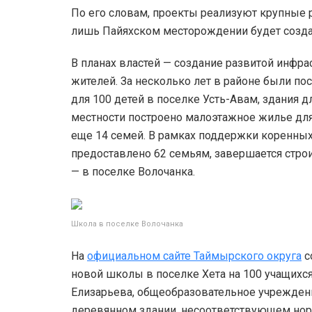
По его словам, проекты реализуют крупные
лишь Пайяхском месторождении будет создан
В планах властей — создание развитой инфр
жителей. За несколько лет в районе были по
для 100 детей в поселке Усть-Авам, здания д
местности построено малоэтажное жилье для 
еще 14 семей. В рамках поддержки коренны
предоставлено 62 семьям, завершается стро
— в поселке Волочанка.
Школа в поселке Волочанка
На
официальном сайте Таймырского округа
с
новой школы в поселке Хета на 100 учащихся
Елизарьева, общеобразовательное учрежден
деревянном здании, несоответствующем нор