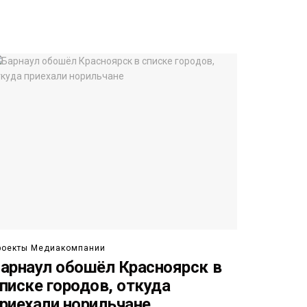
роекты Медиакомпании
арнаул обошёл Красноярск в
писке городов, откуда
риехали норильчане