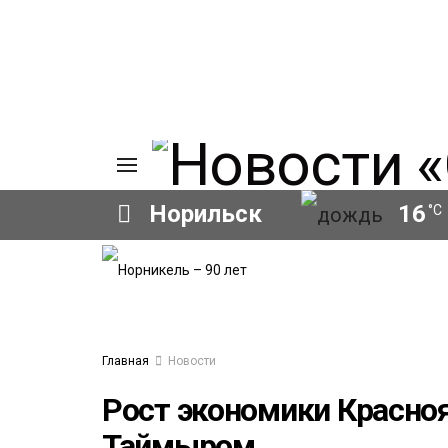
Норильск
16
°C
ИЯ
А
Ы
А
ОВАНИЕ
Главная
Новости
ОВ
Рост экономики Красноя
Таймыром