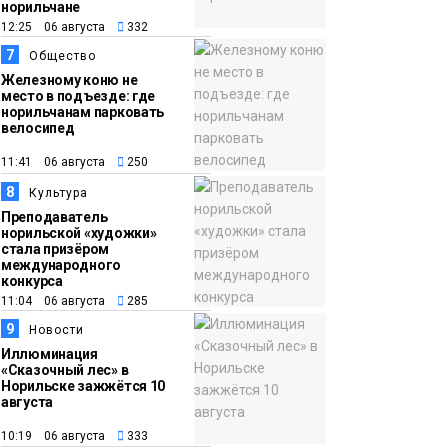
норильчане
12:25 06 августа
332
7
Общество
Железному коню не
место в подъезде: где
норильчанам парковать
велосипед
11:41 06 августа
250
8
Культура
Преподаватель
норильской «художки»
стала призёром
международного
конкурса
11:04 06 августа
285
9
Новости
Иллюминация
«Сказочный лес» в
Норильске зажжётся 10
августа
10:19 06 августа
333