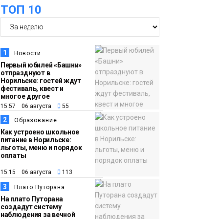
ТОП 10
11:41
Железному коню не
место в подъезде:
где норильчанам
1
Новости
парковать велосипед
Общество
Первый юбилей «Башни»
отпразднуют в
Норильске: гостей ждут
11:04
Преподаватель
фестиваль, квест и
многое другое
норильской
15:57 06 августа
55
«художки» стала
2
Образование
призёром
Как устроено школьное
международного
питание в Норильске:
льготы, меню и порядок
конкурса
Культура
оплаты
15:15 06 августа
113
10:19
Иллюминация
3
Плато Путорана
«Сказочный лес» в
На плато Путорана
Норильске зажжётся
создадут систему
наблюдения за вечной