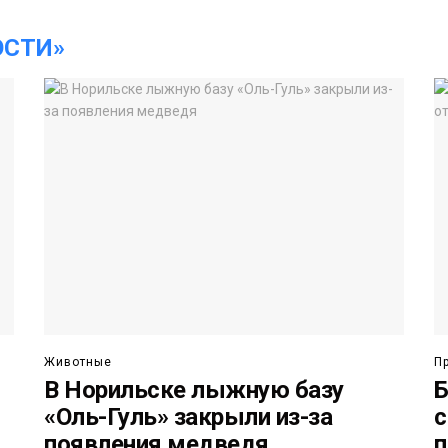
ОСТИ»
Животные
П
В Норильске лыжную базу
Б
«Оль-Гуль» закрыли из-за
с
появления медведя
п