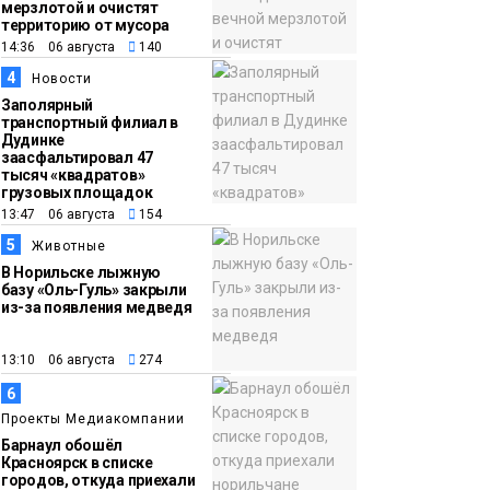
10 августа
Новости
мерзлотой и очистят
территорию от мусора
14:36 06 августа
140
09:37
Норильск зовёт на
4
Новости
фотоконкурс,
Заполярный
посвященный
транспортный филиал в
Дудинке
главному
заасфальтировал 47
туристическому
тысяч «квадратов»
грузовых площадок
празднику
Новости
13:47 06 августа
154
5
Животные
В Норильске лыжную
базу «Оль-Гуль» закрыли
из-за появления медведя
13:10 06 августа
274
6
Проекты Медиакомпании
Барнаул обошёл
Красноярск в списке
городов, откуда приехали