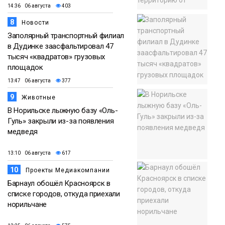
14:36 06 августа
403
8
Новости
Заполярный транспортный филиал
в Дудинке заасфальтировал 47
тысяч «квадратов» грузовых
площадок
13:47 06 августа
377
9
Животные
В Норильске лыжную базу «Оль-
Гуль» закрыли из-за появления
медведя
13:10 06 августа
617
10
Проекты Медиакомпании
Барнаул обошёл Красноярск в
списке городов, откуда приехали
норильчане