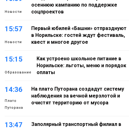
осеннюю кампанию по поддержке
соцпроектов
Новости
15:57
Первый юбилей «Башни» отпразднуют
в Норильске: гостей ждут фестиваль,
квест и многое другое
Новости
15:15
Как устроено школьное питание в
Норильске: льготы, меню и порядок
оплаты
Образование
14:36
На плато Путорана создадут систему
наблюдения за вечной мерзлотой и
Плато
очистят территорию от мусора
Путорана
13:47
Заполярный транспортный филиал в
Дудинке заасфальтировал 47 тысяч
«квадратов» грузовых площадок
Новости