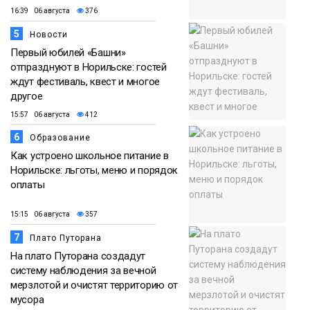
16:39 06 августа
376
5
Новости
Первый юбилей «Башни»
отпразднуют в Норильске: гостей
ждут фестиваль, квест и многое
другое
15:57 06 августа
412
6
Образование
Как устроено школьное питание в
Норильске: льготы, меню и порядок
оплаты
15:15 06 августа
357
7
Плато Путорана
На плато Путорана создадут
систему наблюдения за вечной
мерзлотой и очистят территорию от
мусора