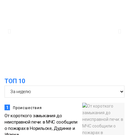
13:10
В Норильске лыжную базу «Оль-Гуль»
закрыли из-за появления медведя
Животные
12:25
Барнаул обошёл Красноярск в
списке городов, откуда приехали
Проекты
норильчане
Медиакомпании
ТОП 10
1
Происшествия
От короткого замыкания до
неисправной печи: в МЧС сообщили
о пожарах в Норильске, Дудинке и
Игарке