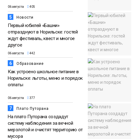
06 августа
405
5
Новости
Первый юбилей «Башни»
отпразднуют в Норильске: гостей
ждут фестиваль, квест и многое
другое
06 августа
442
6
Образование
Как устроено школьное питание в
Норильске: льготы, меню и порядок
оплаты
06 августа
377
7
Плато Путорана
На плато Путорана создадут
систему наблюдения за вечной
мерзлотой и очистят территорию от
мусора