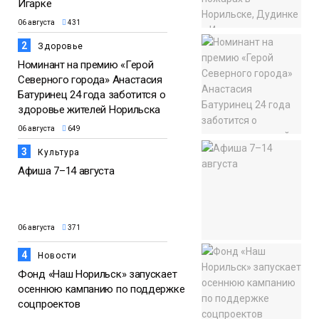
Игарке
06 августа
431
2
Здоровье
Номинант на премию «Герой
Северного города» Анастасия
Батуринец 24 года заботится о
здоровье жителей Норильска
06 августа
649
3
Культура
Афиша 7–14 августа
06 августа
371
4
Новости
Фонд «Наш Норильск» запускает
осеннюю кампанию по поддержке
соцпроектов