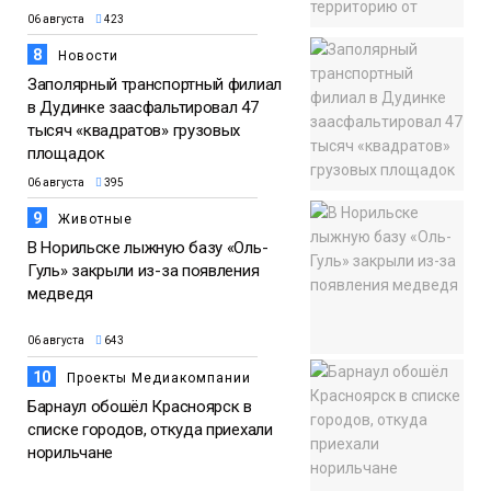
06 августа
423
8
Новости
Заполярный транспортный филиал
в Дудинке заасфальтировал 47
тысяч «квадратов» грузовых
площадок
06 августа
395
9
Животные
В Норильске лыжную базу «Оль-
Гуль» закрыли из-за появления
медведя
06 августа
643
10
Проекты Медиакомпании
Барнаул обошёл Красноярск в
списке городов, откуда приехали
норильчане