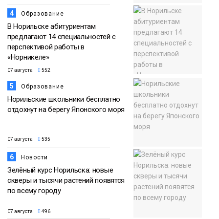
4
Образование
В Норильске абитуриентам
предлагают 14 специальностей с
перспективой работы в
«Норникеле»
07 августа
552
5
Образование
Норильские школьники бесплатно
отдохнут на берегу Японского моря
07 августа
535
6
Новости
Зелёный курс Норильска: новые
скверы и тысячи растений появятся
по всему городу
07 августа
496