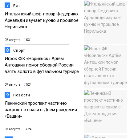
7
Еда
Итальянский шеф-повар Федерико
Арнальди изучает кухню и прошлое
Норильска
07 августа
531
8
Спорт
Игрок ФК «Норильск» Артём
Антошкин помог сборной России
взять золото в футзальном турнире
07 августа
524
9
Новости
Ленинский проспект частично
закроют в связи с Днём рождения
«Башни»
07 августа
624