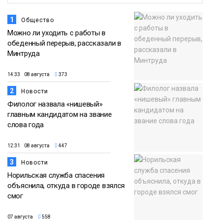
1
Общество
Можно ли уходить с работы в
обеденный перерыв, рассказали в
Минтруда
14:33 08 августа
373
2
Новости
Филолог назвала «нишевый»
главным кандидатом на звание
слова года
12:31 08 августа
447
3
Новости
Норильская служба спасения
объяснила, откуда в городе взялся
смог
07 августа
558