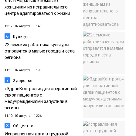
Как в Норильске помогают
женщинам из исправительного
центра адаптироваться к жизни
12:32 07 августа
165
6
Культура
22 земских работника культуры
отправятся в малые города и сёла
региона
11:53 07 августа
195
7
Здоровье
«ЗдравКонтроль» для оперативной
связи пациентов с
медучреждениями запустили в
регионе
11:10 07 августа
226
8
Общество
Исправленная дата в трудовой