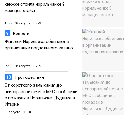
книжке стоила норильчанке 9
месяцев стажа
10:25 07 августа
299
9
Новости
Жителей Норильска обвиняют в
организации подпольного казино
09:36 07 августа
299
10
Происшествия
От короткого замыкания до
неисправной печи: в МЧС сообщили
о пожарах в Норильске, Дудинке и
Игарке
06 августа
508