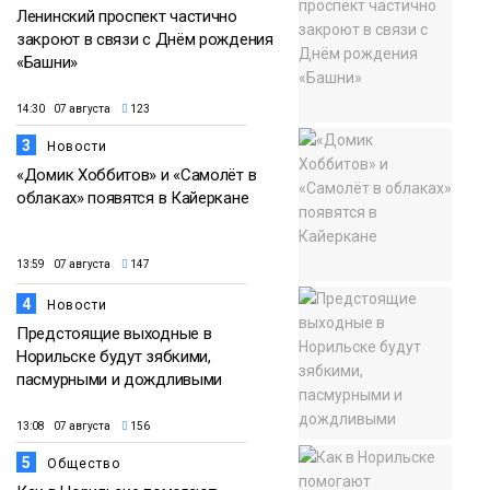
Ленинский проспект частично
закроют в связи с Днём рождения
«Башни»
14:30 07 августа
123
3
Новости
«Домик Хоббитов» и «Самолёт в
облаках» появятся в Кайеркане
13:59 07 августа
147
4
Новости
Предстоящие выходные в
Норильске будут зябкими,
пасмурными и дождливыми
13:08 07 августа
156
5
Общество