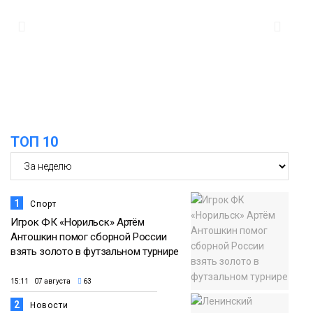
18:25
От короткого замыкания до
неисправной печи: в МЧС сообщили
06 августа
о пожарах в Норильске, Дудинке и
Игарке
Происшествия
ТОП 10
1
Спорт
Игрок ФК «Норильск» Артём
Антошкин помог сборной России
взять золото в футзальном турнире
15:11 07 августа
63
2
Новости