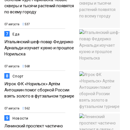
скверы и тысячи растений появятся
по всему городу
07 августа
537
7
Еда
Итальянский шеф-повар Федерико
Арнальди изучает кухню и прошлое
Норильска
07 августа
568
8
Спорт
Игрок ФК «Норильск» Артём
Антошкин помог сборной России
взять золото в футзальном турнире
07 августа
562
9
Новости
Ленинский проспект частично