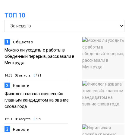
облаках» появятся в Кайеркане
07 августа
ТОП 10
Новости
1
Общество
Можно ли уходить с работы в
обеденный перерыв, рассказали в
Минтруда
14:33 08 августа
491
2
Новости
Филолог назвала «нишевый»
главным кандидатом на звание
слова года
12:31 08 августа
539
3
Новости