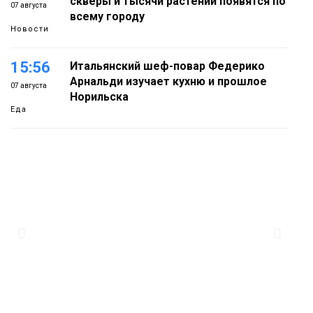
скверы и тысячи растений появятся по
07 августа
всему городу
Новости
15:56
Итальянский шеф-повар Федерико
Арнальди изучает кухню и прошлое
07 августа
Норильска
Еда
15:11
Игрок ФК «Норильск» Артём Антошкин
помог сборной России взять золото в
07 августа
футзальном турнире
Спорт
14:30
Ленинский проспект частично закроют
в связи с Днём рождения «Башни»
07 августа
Новости
13:59
«Домик Хоббитов» и «Самолёт в