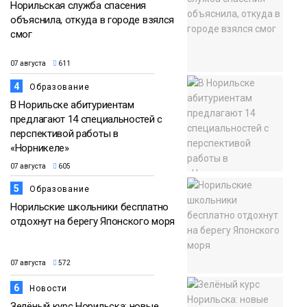
Норильская служба спасения
объяснила, откуда в городе взялся
смог
07 августа
611
4
Образование
В Норильске абитуриентам
предлагают 14 специальностей с
перспективой работы в
«Норникеле»
07 августа
605
5
Образование
Норильские школьники бесплатно
отдохнут на берегу Японского моря
07 августа
572
6
Новости
Зелёный курс Норильска: новые