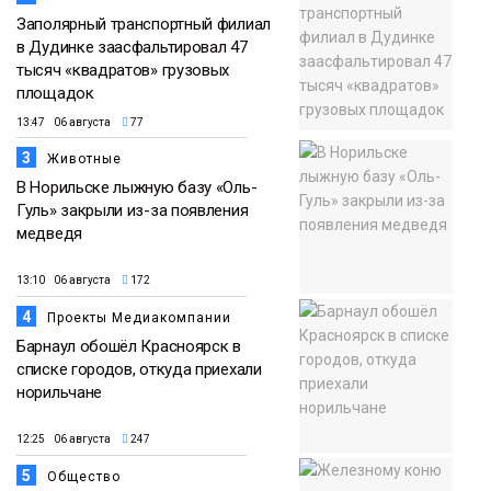
Заполярный транспортный филиал
в Дудинке заасфальтировал 47
тысяч «квадратов» грузовых
площадок
13:47 06 августа
77
3
Животные
В Норильске лыжную базу «Оль-
Гуль» закрыли из-за появления
медведя
13:10 06 августа
172
4
Проекты Медиакомпании
Барнаул обошёл Красноярск в
списке городов, откуда приехали
норильчане
12:25 06 августа
247
5
Общество