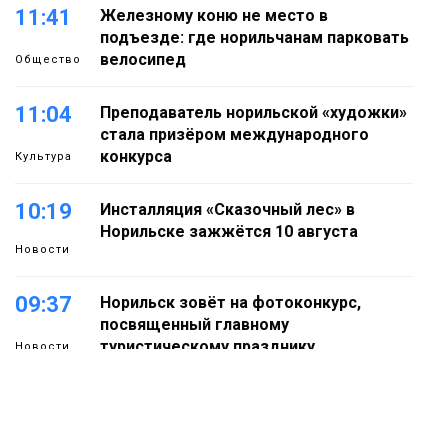
11:41
Железному коню не место в
подъезде: где норильчанам парковать
велосипед
Общество
11:04
Преподаватель норильской «художки»
стала призёром международного
конкурса
Культура
10:19
Инсталляция «Сказочный лес» в
Норильске зажжётся 10 августа
Новости
09:37
Норильск зовёт на фотоконкурс,
посвященный главному
туристическому празднику
Новости
18:22
Синоптики предупредили о ливнях,
граде и шквалистом ветре на юге
05 августа
Таймыра