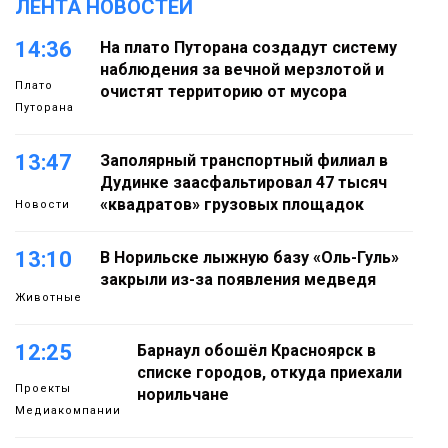
ЛЕНТА НОВОСТЕЙ
14:36
На плато Путорана создадут систему
наблюдения за вечной мерзлотой и
Плато
очистят территорию от мусора
Путорана
13:47
Заполярный транспортный филиал в
Дудинке заасфальтировал 47 тысяч
«квадратов» грузовых площадок
Новости
13:10
В Норильске лыжную базу «Оль-Гуль»
закрыли из-за появления медведя
Животные
12:25
Барнаул обошёл Красноярск в
списке городов, откуда приехали
Проекты
норильчане
Медиакомпании