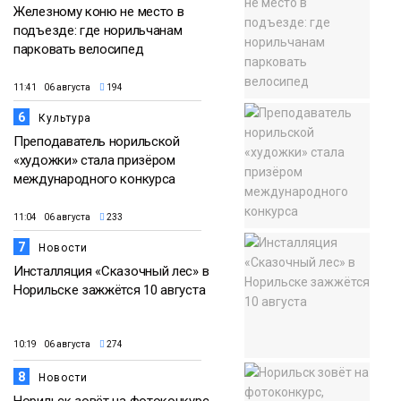
Железному коню не место в
подъезде: где норильчанам
парковать велосипед
11:41 06 августа
194
6
Культура
Преподаватель норильской
«художки» стала призёром
международного конкурса
11:04 06 августа
233
7
Новости
Инсталляция «Сказочный лес» в
Норильске зажжётся 10 августа
10:19 06 августа
274
8
Новости