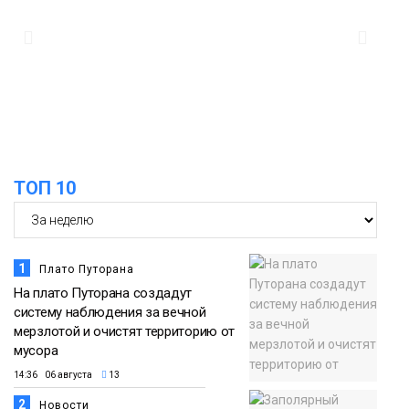
17:37
Акцию «Помоги пойти учиться»
запустили в Молодёжном центре
05 августа
Общество
ТОП 10
1
Плато Путорана
На плато Путорана создадут
систему наблюдения за вечной
мерзлотой и очистят территорию от
мусора
14:36 06 августа
13
2
Новости