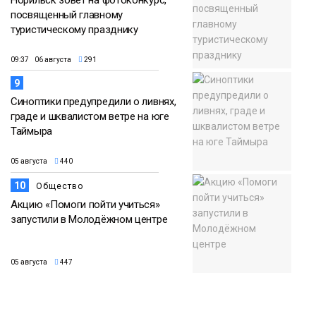
Норильск зовёт на фотоконкурс,
посвященный главному
туристическому празднику
09:37 06 августа
291
9
Синоптики предупредили о ливнях,
граде и шквалистом ветре на юге
Таймыра
05 августа
440
10
Общество
Акцию «Помоги пойти учиться»
запустили в Молодёжном центре
05 августа
447