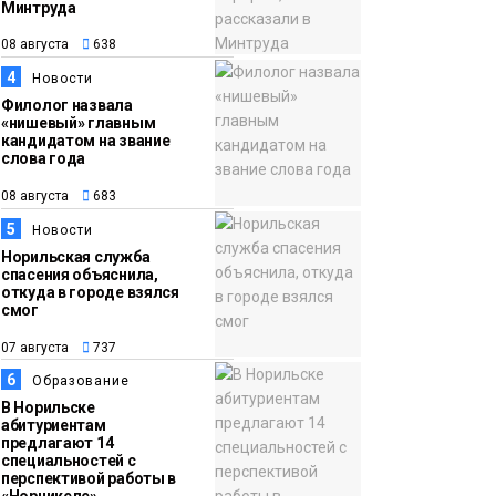
Минтруда
15:11
Игрок ФК «Норильск»
08 августа
638
07 августа
Артём Антошкин
4
Новости
помог сборной России
Филолог назвала
взять золото в
«нишевый» главным
кандидатом на звание
футзальном турнире
Спорт
слова года
08 августа
683
5
Новости
Норильская служба
спасения объяснила,
откуда в городе взялся
смог
07 августа
737
6
Образование
В Норильске
абитуриентам
предлагают 14
специальностей с
перспективой работы в