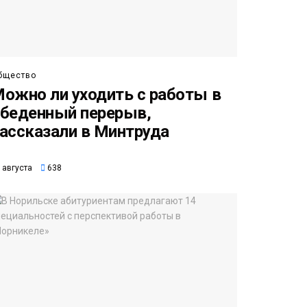
бщество
ожно ли уходить с работы в
беденный перерыв,
ассказали в Минтруда
 августа
638