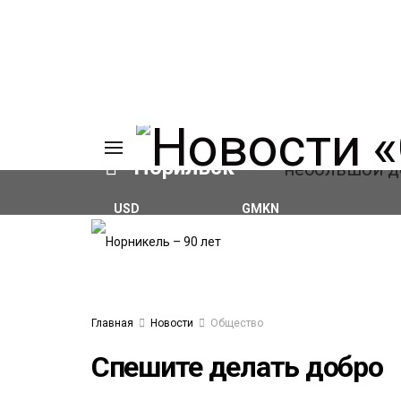
Норильск
USD
GMKN
₽82.17
(+0.93%)
₽124.64
(+0.52%)
ИЯ
А
Ы
А
ОВАНИЕ
Главная
Новости
Общество
ОВ
Спешите делать добро