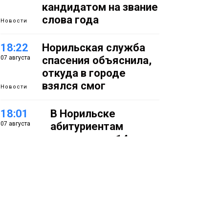
кандидатом на звание
слова года
Новости
18:22
Норильская служба
07 августа
спасения объяснила,
откуда в городе
взялся смог
Новости
18:01
В Норильске
07 августа
абитуриентам
предлагают 14
специальностей с
перспективой
работы в
«Норникеле»
Образование
17:25
Норильские