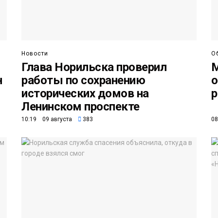
Новости
О
Глава Норильска проверил
М
н
работы по сохранению
о
исторических домов на
р
Ленинском проспекте
10:19 09 августа
383
08