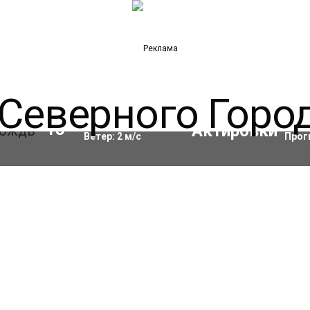
Влажность:
69
%
Акти
13
°C
Ветер:
2
м/с
Прог