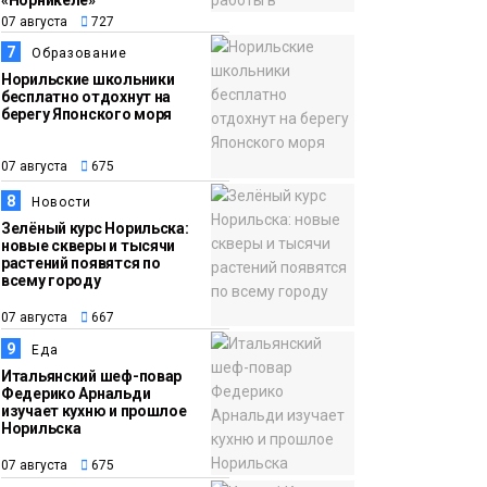
«Норникеле»
07 августа
727
7
Образование
Норильские школьники
бесплатно отдохнут на
берегу Японского моря
07 августа
675
8
Новости
Зелёный курс Норильска:
новые скверы и тысячи
растений появятся по
всему городу
07 августа
667
9
Еда
Итальянский шеф-повар
Федерико Арнальди
изучает кухню и прошлое
Норильска
07 августа
675