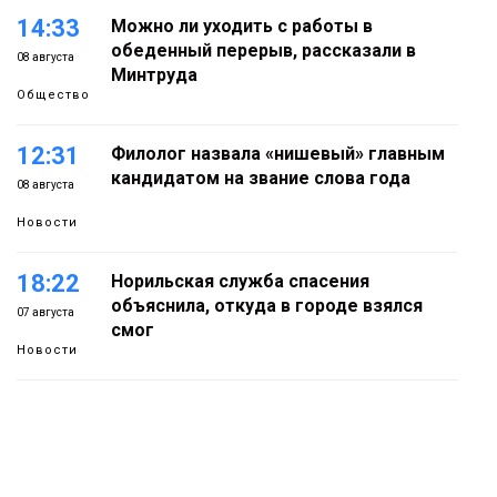
14:33
Можно ли уходить с работы в
обеденный перерыв, рассказали в
08 августа
Минтруда
Общество
12:31
Филолог назвала «нишевый» главным
кандидатом на звание слова года
08 августа
Новости
18:22
Норильская служба спасения
объяснила, откуда в городе взялся
07 августа
смог
Новости
18:01
В Норильске абитуриентам
предлагают 14 специальностей с
07 августа
перспективой работы в «Норникеле»
Образование