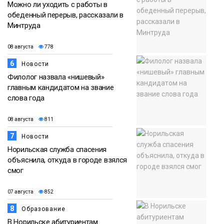
Можно ли уходить с работы в
обеденный перерыв, рассказали в
Минтруда
08 августа
778
6
Новости
Филолог назвала «нишевый»
главным кандидатом на звание
слова года
08 августа
811
7
Новости
Норильская служба спасения
объяснила, откуда в городе взялся
смог
07 августа
852
8
Образование
В Норильске абитуриентам