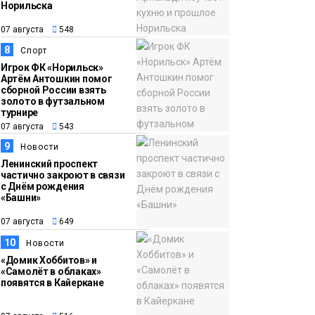
Норильска
07 августа
548
8
Спорт
Игрок ФК «Норильск»
Артём Антошкин помог
сборной России взять
золото в футзальном
турнире
07 августа
543
9
Новости
Ленинский проспект
частично закроют в связи
с Днём рождения
«Башни»
07 августа
649
10
Новости
«Домик Хоббитов» и
«Самолёт в облаках»
появятся в Кайеркане