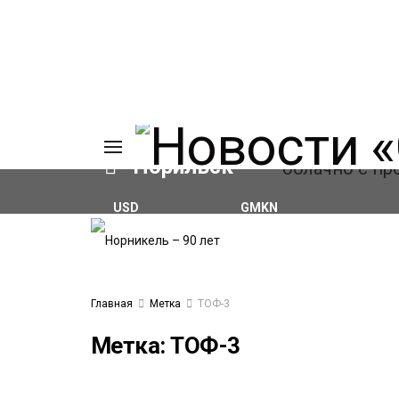
Норильск
USD
GMKN
₽82.17
(+0.93%)
₽124.64
(+0.52%)
ИЯ
А
Ы
А
Главная
Метка
ТОФ-3
ОВАНИЕ
ОВ
Метка:
ТОФ-3