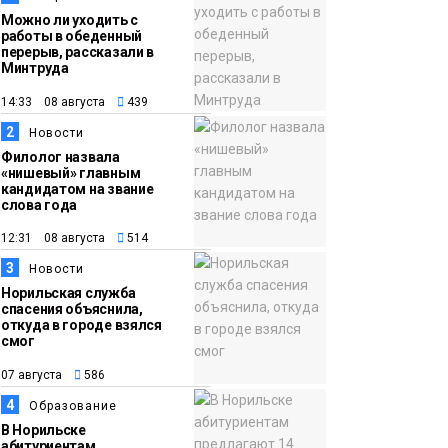
Можно ли уходить с
работы в обеденный
перерыв, рассказали в
Минтруда
14:33 08 августа
439
2
Новости
Филолог назвала
«нишевый» главным
кандидатом на звание
слова года
12:31 08 августа
514
3
Новости
Норильская служба
спасения объяснила,
откуда в городе взялся
смог
07 августа
586
4
Образование
В Норильске
абитуриентам