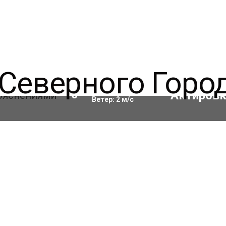
Влажность:
73
%
10
°C
Ветер:
2
м/с