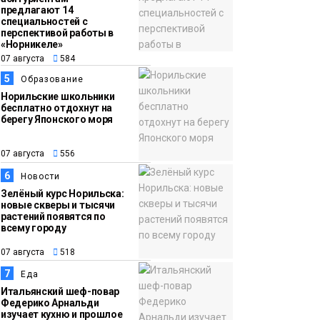
предлагают 14
специальностей с
перспективой работы в
«Норникеле»
07 августа
584
5
Образование
Норильские школьники
бесплатно отдохнут на
берегу Японского моря
07 августа
556
6
Новости
Зелёный курс Норильска:
новые скверы и тысячи
растений появятся по
всему городу
07 августа
518
7
Еда
Итальянский шеф-повар
Федерико Арнальди
изучает кухню и прошлое