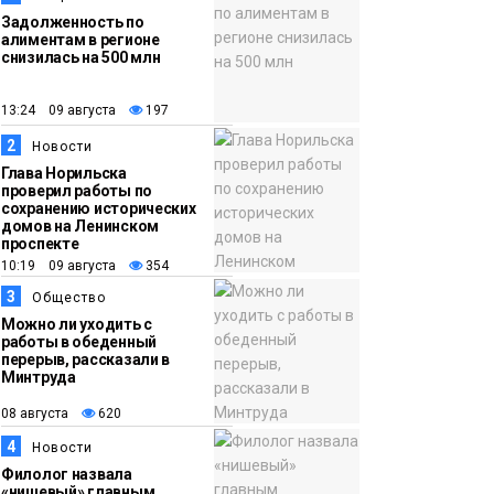
Задолженность по
алиментам в регионе
снизилась на 500 млн
13:24 09 августа
197
2
Новости
Глава Норильска
проверил работы по
сохранению исторических
домов на Ленинском
проспекте
10:19 09 августа
354
3
Общество
Можно ли уходить с
работы в обеденный
перерыв, рассказали в
Минтруда
08 августа
620
4
Новости
Филолог назвала
«нишевый» главным