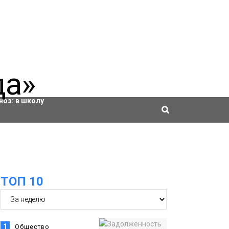
ровки
ноз:
в школу
ТОП 10
1
Общество