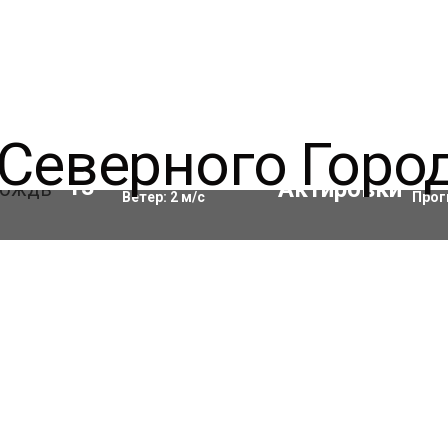
Влажность:
68
%
Акти
13
°C
Ветер:
2
м/с
Прог