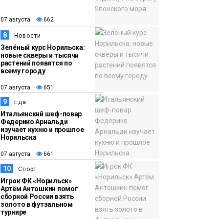
07 августа
662
8
Новости
Зелёный курс Норильска:
новые скверы и тысячи
растений появятся по
всему городу
07 августа
651
9
Еда
Итальянский шеф-повар
Федерико Арнальди
изучает кухню и прошлое
Норильска
07 августа
661
10
Спорт
Игрок ФК «Норильск»
Артём Антошкин помог
сборной России взять
золото в футзальном
турнире