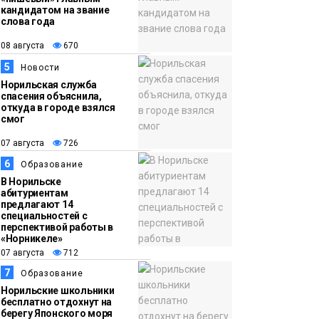
кандидатом на звание
слова года
08 августа
670
5
Новости
Норильская служба
спасения объяснила,
откуда в городе взялся
смог
07 августа
726
6
Образование
В Норильске
абитуриентам
предлагают 14
специальностей с
перспективой работы в
«Норникеле»
07 августа
712
7
Образование
Норильские школьники
бесплатно отдохнут на
берегу Японского моря