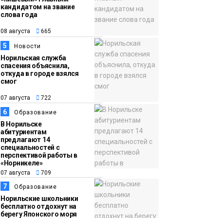
кандидатом на звание
слова года
08 августа
665
5
Новости
Норильская служба
спасения объяснила,
откуда в городе взялся
смог
07 августа
722
6
Образование
В Норильске
абитуриентам
предлагают 14
специальностей с
перспективой работы в
«Норникеле»
07 августа
709
7
Образование
Норильские школьники
бесплатно отдохнут на
берегу Японского моря