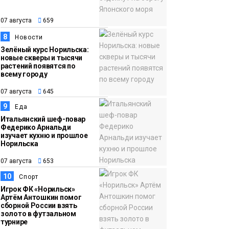
07 августа
659
8
Новости
Зелёный курс Норильска:
новые скверы и тысячи
растений появятся по
всему городу
07 августа
645
9
Еда
Итальянский шеф-повар
Федерико Арнальди
изучает кухню и прошлое
Норильска
07 августа
653
10
Спорт
Игрок ФК «Норильск»
Артём Антошкин помог
сборной России взять
золото в футзальном
турнире