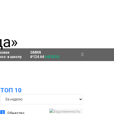
ровки
GMKN
ноз:
в школу
₽124.64
(+0.52%)
ТОП 10
1
Общество