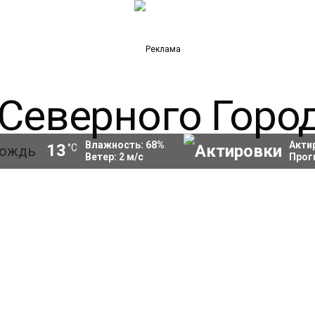
Влажность:
68
%
Акти
13
°C
Ветер:
2
м/с
Прог