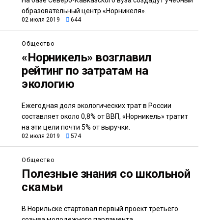
На базе Северо-Кавказского вуза создадут учебный
образовательный центр «Норникеля».
02 июля 2019
644
Общество
«Норникель» возглавил
рейтинг по затратам на
экологию
Ежегодная доля экологических трат в России
составляет около 0,8% от ВВП, «Норникель» тратит
на эти цели почти 5% от выручки.
02 июля 2019
574
Общество
Полезные знания со школьной
скамьи
В Норильске стартовал первый проект третьего
созыва молодежного парламента.