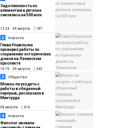
Задолженность по
алиментам в регионе
снизилась на 500 млн
13:24 09 августа
187
2
Новости
Глава Норильска
проверил работы по
сохранению исторических
домов на Ленинском
проспекте
10:19 09 августа
342
3
Общество
Можно ли уходить с
работы в обеденный
перерыв, рассказали в
Минтруда
08 августа
616
4
Новости
Филолог назвала
«нишевый» главным