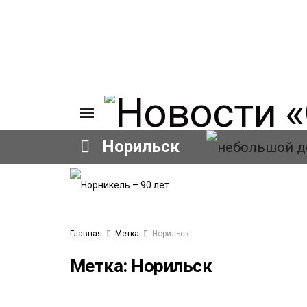
Норильск
ИЯ
А
Ы
А
Главная
Метка
Норильск
ОВАНИЕ
ЛОВ
Метка:
Норильск