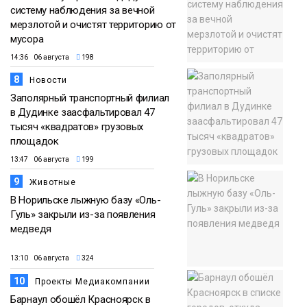
систему наблюдения за вечной
мерзлотой и очистят территорию от
мусора
14:36 06 августа
198
8
Новости
Заполярный транспортный филиал
в Дудинке заасфальтировал 47
тысяч «квадратов» грузовых
площадок
13:47 06 августа
199
9
Животные
В Норильске лыжную базу «Оль-
Гуль» закрыли из-за появления
медведя
13:10 06 августа
324
10
Проекты Медиакомпании
Барнаул обошёл Красноярск в