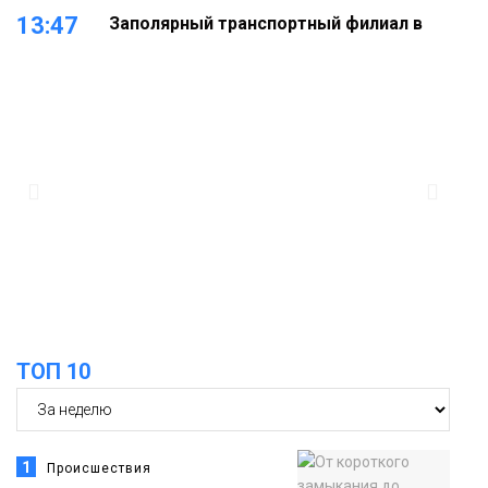
13:47
Заполярный транспортный филиал в
Дудинке заасфальтировал 47 тысяч
«квадратов» грузовых площадок
Новости
13:10
В Норильске лыжную базу «Оль-Гуль»
закрыли из-за появления медведя
Животные
12:25
Барнаул обошёл Красноярск в
списке городов, откуда приехали
Проекты
норильчане
Медиакомпании
ТОП 10
1
Происшествия