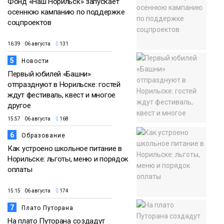
Фонд «Наш Норильск» запускает
осеннюю кампанию по поддержке
соцпроектов
16:39 06 августа
131
5
Новости
Первый юбилей «Башни»
отпразднуют в Норильске: гостей
ждут фестиваль, квест и многое
другое
15:57 06 августа
168
6
Образование
Как устроено школьное питание в
Норильске: льготы, меню и порядок
оплаты
15:15 06 августа
174
7
Плато Путорана
На плато Путорана создадут