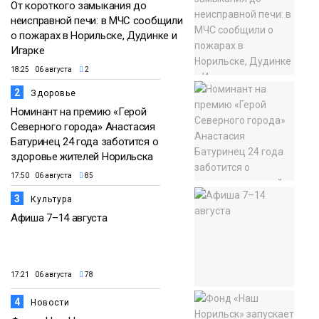
От короткого замыкания до
неисправной печи: в МЧС сообщили
о пожарах в Норильске, Дудинке и
Игарке
18:25 06 августа
2
2
Здоровье
Номинант на премию «Герой
Северного города» Анастасия
Батуринец 24 года заботится о
здоровье жителей Норильска
17:50 06 августа
85
3
Культура
Афиша 7–14 августа
17:21 06 августа
78
4
Новости