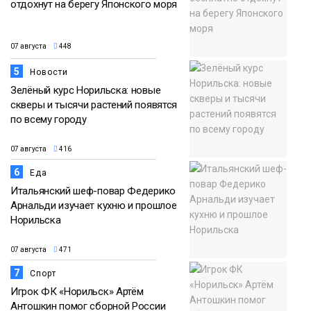
отдохнут на берегу Японского моря
07 августа
448
5
Новости
Зелёный курс Норильска: новые
скверы и тысячи растений появятся
по всему городу
07 августа
416
6
Еда
Итальянский шеф-повар Федерико
Арнальди изучает кухню и прошлое
Норильска
07 августа
471
7
Спорт
Игрок ФК «Норильск» Артём
Антошкин помог сборной России