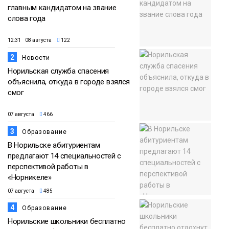
главным кандидатом на звание
слова года
12:31 08 августа
122
2
Новости
Норильская служба спасения
объяснила, откуда в городе взялся
смог
07 августа
466
3
Образование
В Норильске абитуриентам
предлагают 14 специальностей с
перспективой работы в
«Норникеле»
07 августа
485
4
Образование
Норильские школьники бесплатно