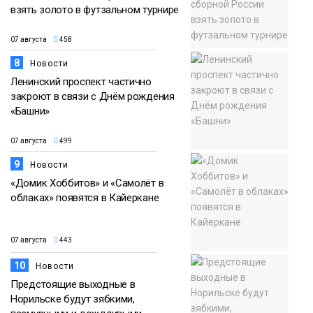
взять золото в футзальном турнире
07 августа
458
8
Новости
Ленинский проспект частично
закроют в связи с Днём рождения
«Башни»
07 августа
499
9
Новости
«Домик Хоббитов» и «Самолёт в
облаках» появятся в Кайеркане
07 августа
443
10
Новости
Предстоящие выходные в
Норильске будут зябкими,