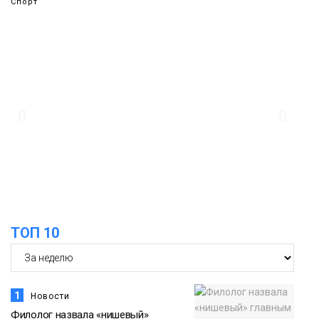
Спорт
14:30
Ленинский проспект частично закроют
в связи с Днём рождения «Башни»
07 августа
Новости
13:59
«Домик Хоббитов» и «Самолёт в
облаках» появятся в Кайеркане
07 августа
Новости
13:08
Предстоящие выходные в Норильске
будут зябкими, пасмурными и
07 августа
ТОП 10
дождливыми
Новости
1
Новости
Филолог назвала «нишевый»