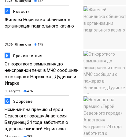
10:25 07 августа
127
4
Новости
Жителей Норильска обвиняют в
организации подпольного казино
09:36 07 августа
175
5
Происшествия
От короткого замыкания до
неисправной печи: в МЧС сообщили
о пожарах в Норильске, Дудинке и
Игарке
06 августа
476
6
Здоровье
Номинант на премию «Герой
Северного города» Анастасия
Батуринец 24 года заботится о
здоровье жителей Норильска
06 августа
753