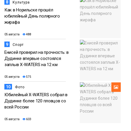
8
Культура
Как в Норильске прошёл
юбилейный День полярного
жирафа
05 августа
488
9
Спорт
Енисей проверил на прочность: в
Дудинке впервые состоялся
заплыв X-WATERS на 12 км
05 августа
575
10
Фото
Юбилейный X-WATERS собрал в
Дудинке более 120 пловцов со
всей России
05 августа
603