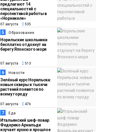
предлагают 14
специальностей с
перспективой работы в
«Норникеле»
07 августа
535
5
Образование
Норильские школьники
бесплатно отдохнут на
берегу Японского моря
07 августа
513
6
Новости
Зелёный курс Норильска:
новые скверы и тысячи
растений появятся по
всему городу
07 августа
476
7
Еда
Итальянский шеф-повар
Федерико Арнальди
изучает кухню и прошлое