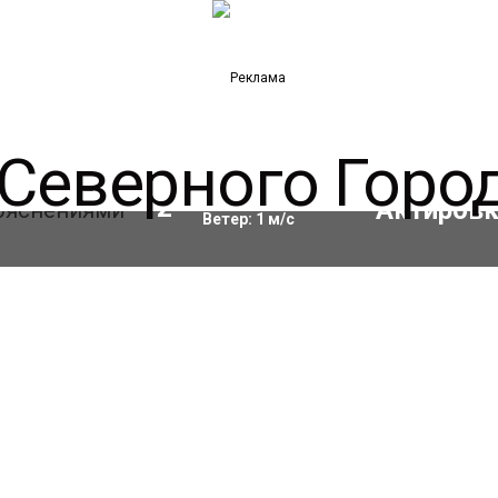
Влажность:
68
%
12
°C
Ветер:
1
м/с