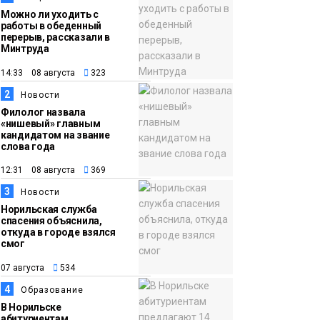
Можно ли уходить с
работы в обеденный
перерыв, рассказали в
Минтруда
14:33 08 августа
323
2
Новости
Филолог назвала
«нишевый» главным
кандидатом на звание
слова года
12:31 08 августа
369
3
Новости
Норильская служба
спасения объяснила,
откуда в городе взялся
смог
07 августа
534
4
Образование
В Норильске
абитуриентам