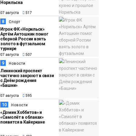
Норильска
07 августа
517
8
Спорт
Игрок ФК «Норильск»
Артём Антошкин помог
сборной России взять
золото в футзальном
турнире
07 августа
507
9
Новости
Ленинский проспект
частично закроют в связи
с Днём рождения
«Башни»
07 августа
595
10
Новости
«Домик Хоббитов» и
«Самолёт в облаках»
появятся в Кайеркане