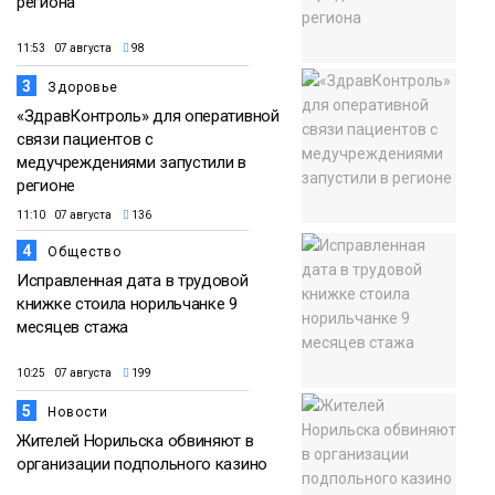
региона
11:53 07 августа
98
3
Здоровье
«ЗдравКонтроль» для оперативной
связи пациентов с
медучреждениями запустили в
регионе
11:10 07 августа
136
4
Общество
Исправленная дата в трудовой
книжке стоила норильчанке 9
месяцев стажа
10:25 07 августа
199
5
Новости
Жителей Норильска обвиняют в
организации подпольного казино