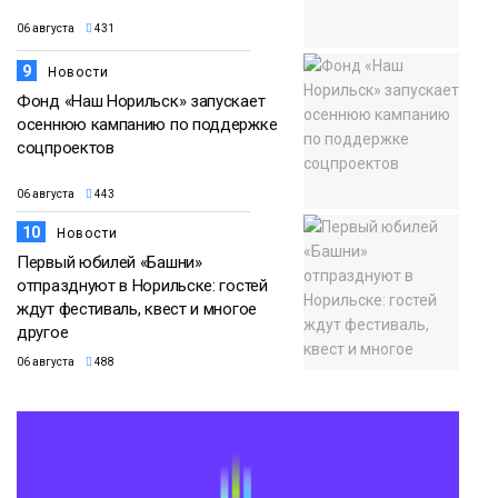
06 августа
431
9
Новости
Фонд «Наш Норильск» запускает
осеннюю кампанию по поддержке
соцпроектов
06 августа
443
10
Новости
Первый юбилей «Башни»
отпразднуют в Норильске: гостей
ждут фестиваль, квест и многое
другое
06 августа
488