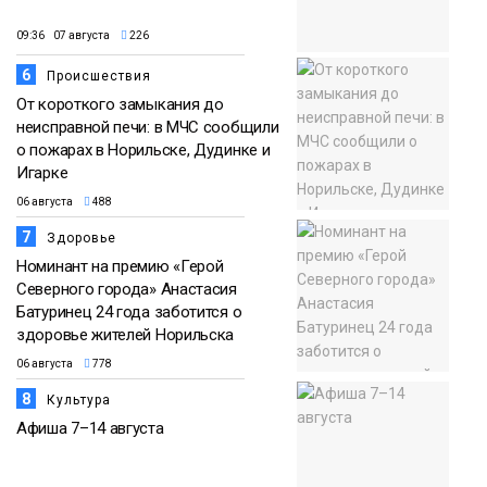
09:36 07 августа
226
6
Происшествия
От короткого замыкания до
неисправной печи: в МЧС сообщили
о пожарах в Норильске, Дудинке и
Игарке
06 августа
488
7
Здоровье
Номинант на премию «Герой
Северного города» Анастасия
Батуринец 24 года заботится о
здоровье жителей Норильска
06 августа
778
8
Культура
Афиша 7–14 августа