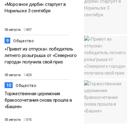
«Морозное дерби» стартует в
Норильске 3 сентября
05 августа
457
9
Общество
«Привет из отпуска»: победитель
летнего розыгрыша от «Северного
города» получила свой приз
05 августа
423
10
Общество
Торжественная церемония
бракосочетания снова прошла в
«Башне»
05 августа
515