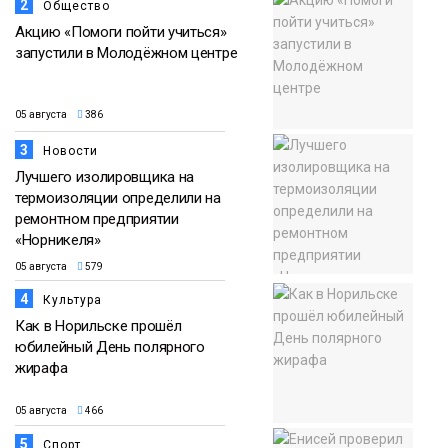
2
Общество
Акцию «Помоги пойти учиться»
запустили в Молодёжном центре
05 августа
386
3
Новости
Лучшего изолировщика на
термоизоляции определили на
ремонтном предприятии
«Норникеля»
05 августа
579
4
Культура
Как в Норильске прошёл
юбилейный День полярного
жирафа
05 августа
466
5
Спорт