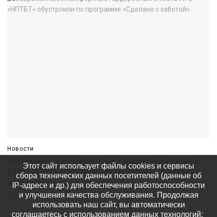
Новости
Современные и комфортные гардеробные блоки в
Этот сайт использует файлы cookies и сервисы
АТО «НПТБТ» обустроили по программе «Сделано с
сбора технических данных посетителей (данные об
заботой»
IP-адресе и др.) для обеспечения работоспособности
и улучшения качества обслуживания. Продолжая
05 августа
516
использовать наш сайт, вы автоматически
соглашаетесь с использованием данных технологий: