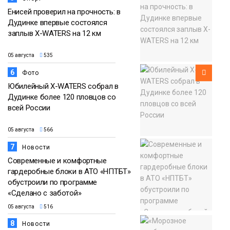
Енисей проверил на прочность: в
Дудинке впервые состоялся
заплыв X-WATERS на 12 км
05 августа
535
6
Фото
Юбилейный X-WATERS собрал в
Дудинке более 120 пловцов со
всей России
05 августа
566
7
Новости
Современные и комфортные
гардеробные блоки в АТО «НПТБТ»
обустроили по программе
«Сделано с заботой»
05 августа
516
8
Новости