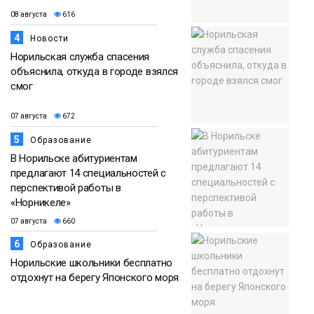
08 августа
616
4
Новости
Норильская служба спасения
объяснила, откуда в городе взялся
смог
07 августа
672
5
Образование
В Норильске абитуриентам
предлагают 14 специальностей с
перспективой работы в
«Норникеле»
07 августа
660
6
Образование
Норильские школьники бесплатно
отдохнут на берегу Японского моря