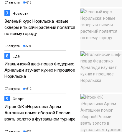
07 августа
618
7
Новости
Зелёный курс Норильска: новые
скверы и тысячи растений появятся
по всему городу
07 августа
594
8
Еда
Итальянский шеф-повар Федерико
Арнальди изучает кухню и прошлое
Норильска
07 августа
612
9
Спорт
Игрок ФК «Норильск» Артём
Антошкин помог сборной России
взять золото в футзальном турнире
07 августа
623