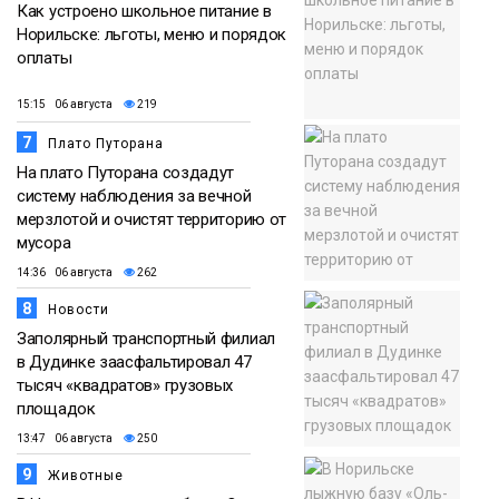
Как устроено школьное питание в
Норильске: льготы, меню и порядок
оплаты
15:15 06 августа
219
7
Плато Путорана
На плато Путорана создадут
систему наблюдения за вечной
мерзлотой и очистят территорию от
мусора
14:36 06 августа
262
8
Новости
Заполярный транспортный филиал
в Дудинке заасфальтировал 47
тысяч «квадратов» грузовых
площадок
13:47 06 августа
250
9
Животные