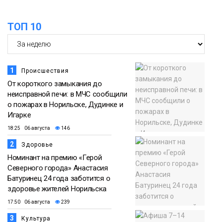
ТОП 10
1
Происшествия
От короткого замыкания до
неисправной печи: в МЧС сообщили
о пожарах в Норильске, Дудинке и
Игарке
18:25 06 августа
146
2
Здоровье
Номинант на премию «Герой
Северного города» Анастасия
Батуринец 24 года заботится о
здоровье жителей Норильска
17:50 06 августа
239
3
Культура