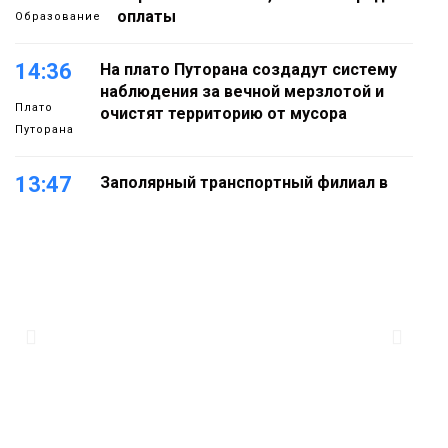
оплаты
Образование
14:36
На плато Путорана создадут систему
наблюдения за вечной мерзлотой и
Плато
очистят территорию от мусора
Путорана
13:47
Заполярный транспортный филиал в
Дудинке заасфальтировал 47 тысяч
«квадратов» грузовых площадок
Новости
13:10
В Норильске лыжную базу «Оль-Гуль»
закрыли из-за появления медведя
Животные
12:25
Барнаул обошёл Красноярск в
списке городов, откуда приехали
Проекты
норильчане
Медиакомпании