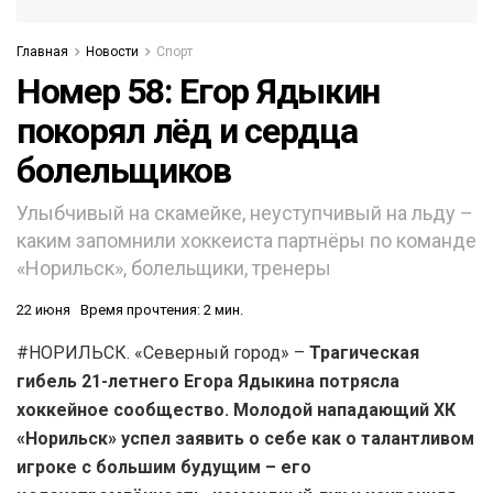
Главная
Новости
Спорт
Номер 58: Егор Ядыкин
покорял лёд и сердца
болельщиков
Улыбчивый на скамейке, неуступчивый на льду –
каким запомнили хоккеиста партнёры по команде
«Норильск», болельщики, тренеры
22 июня
Время прочтения: 2 мин.
#НОРИЛЬСК. «Северный город» –
Трагическая
гибель 21-летнего Егора Ядыкина потрясла
хоккейное сообщество. Молодой нападающий ХК
«Норильск» успел заявить о себе как о талантливом
игроке с большим будущим – его