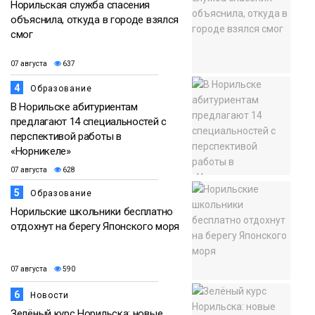
Норильская служба спасения
объяснила, откуда в городе взялся
смог
07 августа
637
4
Образование
В Норильске абитуриентам
предлагают 14 специальностей с
перспективой работы в
«Норникеле»
07 августа
628
5
Образование
Норильские школьники бесплатно
отдохнут на берегу Японского моря
07 августа
590
6
Новости
Зелёный курс Норильска: новые