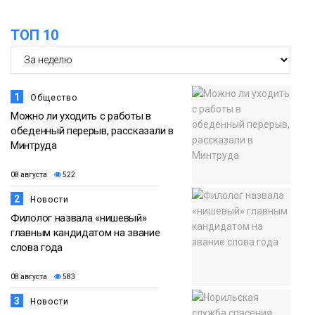
13:59
«Домик Хоббитов» и «Самолёт в
ТОП 10
облаках» появятся в Кайеркане
07 августа
Новости
1
Общество
Можно ли уходить с работы в
обеденный перерыв, рассказали в
Минтруда
08 августа
522
2
Новости
Филолог назвала «нишевый»
главным кандидатом на звание
слова года
08 августа
583
3
Новости