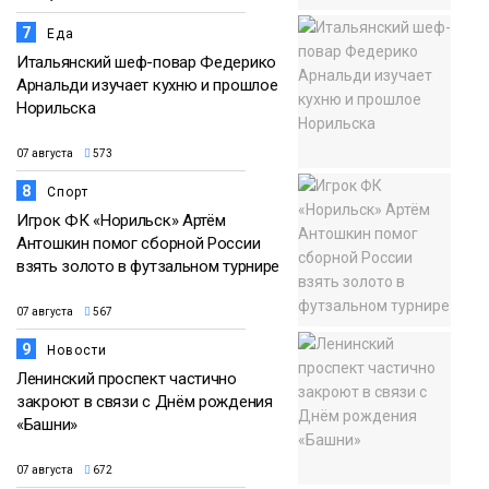
7
Еда
Итальянский шеф-повар Федерико
Арнальди изучает кухню и прошлое
Норильска
07 августа
573
8
Спорт
Игрок ФК «Норильск» Артём
Антошкин помог сборной России
взять золото в футзальном турнире
07 августа
567
9
Новости
Ленинский проспект частично
закроют в связи с Днём рождения
«Башни»
07 августа
672