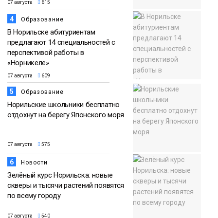
07 августа
615
4
Образование
В Норильске абитуриентам
предлагают 14 специальностей с
перспективой работы в
«Норникеле»
07 августа
609
5
Образование
Норильские школьники бесплатно
отдохнут на берегу Японского моря
07 августа
575
6
Новости
Зелёный курс Норильска: новые
скверы и тысячи растений появятся
по всему городу
07 августа
540