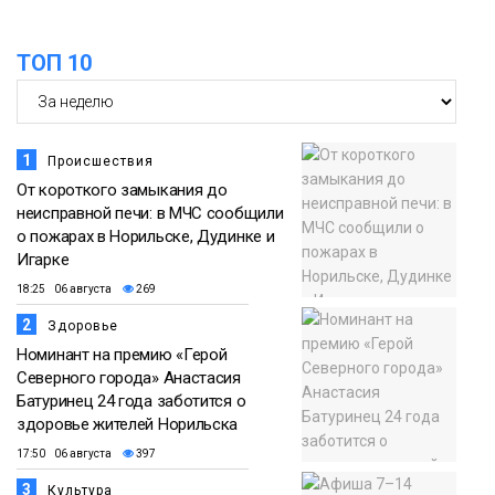
ТОП 10
1
Происшествия
От короткого замыкания до
неисправной печи: в МЧС сообщили
о пожарах в Норильске, Дудинке и
Игарке
18:25 06 августа
269
2
Здоровье
Номинант на премию «Герой
Северного города» Анастасия
Батуринец 24 года заботится о
здоровье жителей Норильска
17:50 06 августа
397
3
Культура