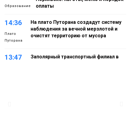
оплаты
Образование
14:36
На плато Путорана создадут систему
наблюдения за вечной мерзлотой и
Плато
очистят территорию от мусора
Путорана
13:47
Заполярный транспортный филиал в
Дудинке заасфальтировал 47 тысяч
«квадратов» грузовых площадок
Новости
13:10
В Норильске лыжную базу «Оль-Гуль»
закрыли из-за появления медведя
Животные
12:25
Барнаул обошёл Красноярск в
списке городов, откуда приехали
Проекты
норильчане
Медиакомпании