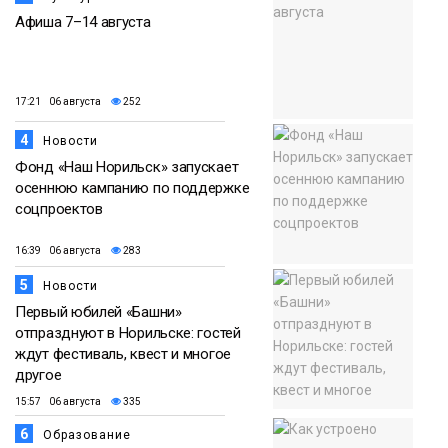
Афиша 7–14 августа
17:21 06 августа
252
4
Новости
Фонд «Наш Норильск» запускает
осеннюю кампанию по поддержке
соцпроектов
16:39 06 августа
283
5
Новости
Первый юбилей «Башни»
отпразднуют в Норильске: гостей
ждут фестиваль, квест и многое
другое
15:57 06 августа
335
6
Образование