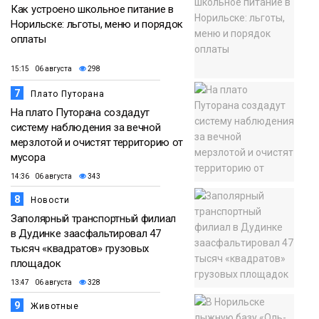
Как устроено школьное питание в
Норильске: льготы, меню и порядок
оплаты
15:15 06 августа
298
7
Плато Путорана
На плато Путорана создадут
систему наблюдения за вечной
мерзлотой и очистят территорию от
мусора
14:36 06 августа
343
8
Новости
Заполярный транспортный филиал
в Дудинке заасфальтировал 47
тысяч «квадратов» грузовых
площадок
13:47 06 августа
328
9
Животные