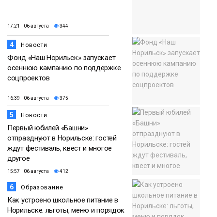
17:21 06 августа
344
4
Новости
Фонд «Наш Норильск» запускает
осеннюю кампанию по поддержке
соцпроектов
16:39 06 августа
375
5
Новости
Первый юбилей «Башни»
отпразднуют в Норильске: гостей
ждут фестиваль, квест и многое
другое
15:57 06 августа
412
6
Образование
Как устроено школьное питание в
Норильске: льготы, меню и порядок