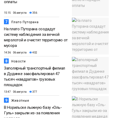
оплаты
15:15 06 августа
356
7
Плато Путорана
На плато Путорана создадут
систему наблюдения за вечной
мерзлотой и очистят территорию от
мусора
14:36 06 августа
402
8
Новости
Заполярный транспортный филиал
в Дудинке заасфальтировал 47
тысяч «квадратов» грузовых
площадок
13:47 06 августа
377
9
Животные
В Норильске лыжную базу «Оль-
Гуль» закрыли из-за появления