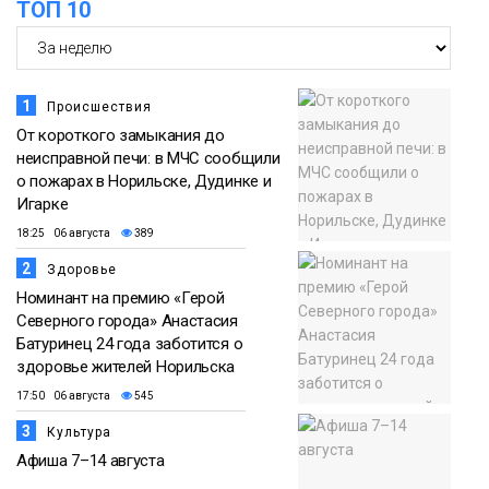
ТОП 10
1
Происшествия
От короткого замыкания до
неисправной печи: в МЧС сообщили
о пожарах в Норильске, Дудинке и
Игарке
18:25 06 августа
389
2
Здоровье
Номинант на премию «Герой
Северного города» Анастасия
Батуринец 24 года заботится о
здоровье жителей Норильска
17:50 06 августа
545
3
Культура
Афиша 7–14 августа