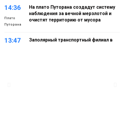
14:36
На плато Путорана создадут систему
наблюдения за вечной мерзлотой и
Плато
очистят территорию от мусора
Путорана
13:47
Заполярный транспортный филиал в
Дудинке заасфальтировал 47 тысяч
«квадратов» грузовых площадок
Новости
13:10
В Норильске лыжную базу «Оль-Гуль»
закрыли из-за появления медведя
Животные
12:25
Барнаул обошёл Красноярск в
списке городов, откуда приехали
Проекты
норильчане
Медиакомпании