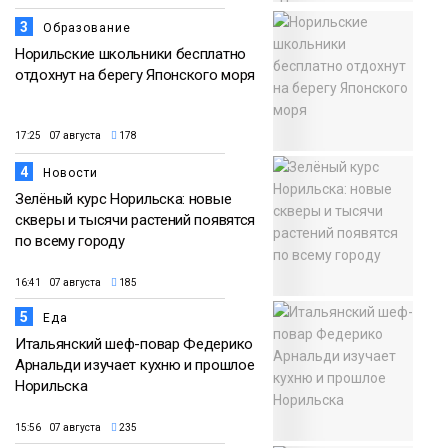
3
Образование
Норильские школьники бесплатно
отдохнут на берегу Японского моря
17:25 07 августа
178
4
Новости
Зелёный курс Норильска: новые
скверы и тысячи растений появятся
по всему городу
16:41 07 августа
185
5
Еда
Итальянский шеф-повар Федерико
Арнальди изучает кухню и прошлое
Норильска
15:56 07 августа
235