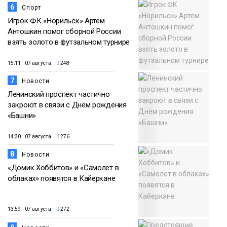
6
Спорт
Игрок ФК «Норильск» Артём
Антошкин помог сборной России
взять золото в футзальном турнире
15:11 07 августа
248
7
Новости
Ленинский проспект частично
закроют в связи с Днём рождения
«Башни»
14:30 07 августа
276
8
Новости
«Домик Хоббитов» и «Самолёт в
облаках» появятся в Кайеркане
13:59 07 августа
272