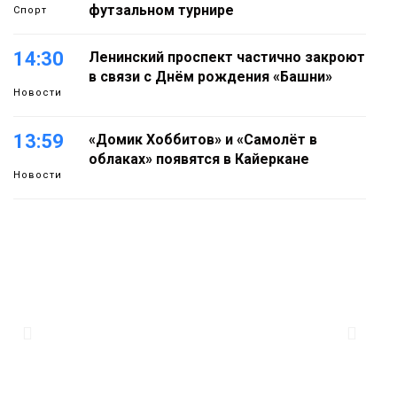
футзальном турнире
Спорт
14:30
Ленинский проспект частично закроют
в связи с Днём рождения «Башни»
Новости
13:59
«Домик Хоббитов» и «Самолёт в
облаках» появятся в Кайеркане
Новости
13:08
Предстоящие выходные в Норильске
будут зябкими, пасмурными и
дождливыми
Новости
12:32
Как в Норильске помогают женщинам
из исправительного центра
адаптироваться к жизни
Общество