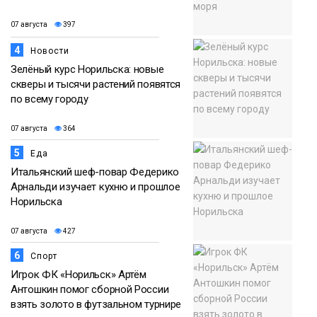
07 августа
397
4
Новости
Зелёный курс Норильска: новые
скверы и тысячи растений появятся
по всему городу
07 августа
364
5
Еда
Итальянский шеф-повар Федерико
Арнальди изучает кухню и прошлое
Норильска
07 августа
427
6
Спорт
Игрок ФК «Норильск» Артём
Антошкин помог сборной России
взять золото в футзальном турнире