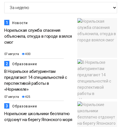
07 августа
адаптироваться к жизни
Общество
1
Новости
Норильская служба спасения
объяснила, откуда в городе взялся
смог
07 августа
400
2
Образование
В Норильске абитуриентам
предлагают 14 специальностей с
перспективой работы в
«Норникеле»
07 августа
425
3
Образование
Норильские школьники бесплатно
отдохнут на берегу Японского моря