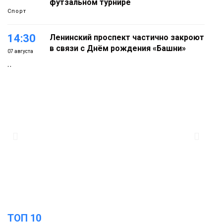
футзальном турнире
Спорт
14:30
Ленинский проспект частично закроют
в связи с Днём рождения «Башни»
07 августа
Новости
13:59
«Домик Хоббитов» и «Самолёт в
облаках» появятся в Кайеркане
07 августа
Новости
13:08
Предстоящие выходные в Норильске
будут зябкими, пасмурными и
07 августа
дождливыми
Новости
12:32
Как в Норильске помогают женщинам
ТОП 10
из исправительного центра