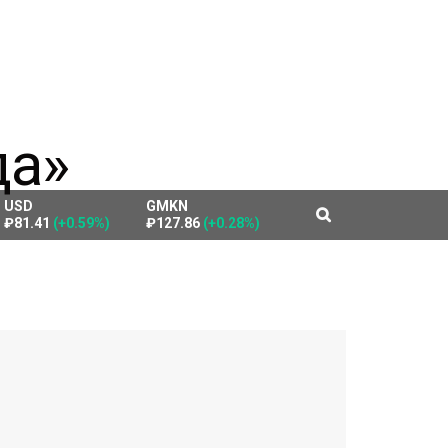
USD
GMKN
₽81.41
(+0.59%)
₽127.86
(+0.28%)