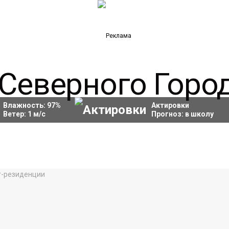
Влажность:
97
%
Актировки
Ветер:
1
м/с
Прогноз:
в школу