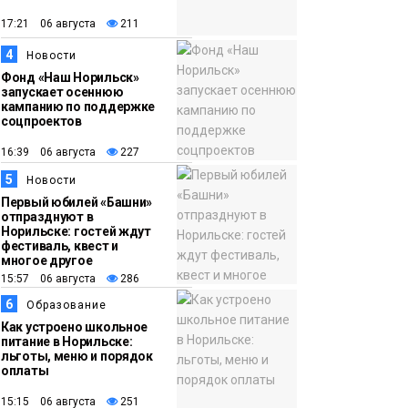
появления медведя
Животные
17:21 06 августа
211
4
12:25
Барнаул обошёл
Новости
Фонд «Наш Норильск»
Красноярск в
запускает осеннюю
списке городов,
кампанию по поддержке
соцпроектов
откуда приехали
Проекты
норильчане
16:39 06 августа
227
Медиакомпании
5
Новости
Первый юбилей «Башни»
отпразднуют в
Норильске: гостей ждут
фестиваль, квест и
многое другое
15:57 06 августа
286
6
Образование
Как устроено школьное
питание в Норильске:
льготы, меню и порядок
оплаты
15:15 06 августа
251