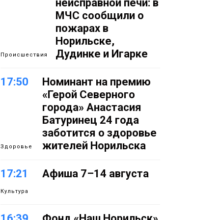
неисправной печи: в
МЧС сообщили о
пожарах в
Норильске,
Дудинке и Игарке
Происшествия
17:50
Номинант на премию
«Герой Северного
города» Анастасия
Батуринец 24 года
заботится о здоровье
жителей Норильска
Здоровье
17:21
Афиша 7–14 августа
Культура
16:39
Фонд «Наш Норильск»