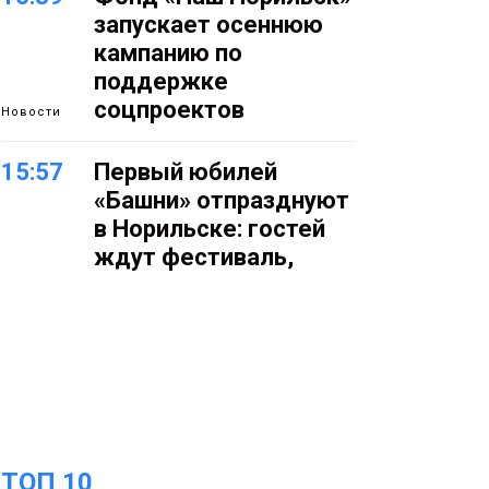
запускает осеннюю
кампанию по
поддержке
соцпроектов
Новости
15:57
Первый юбилей
«Башни» отпразднуют
в Норильске: гостей
ждут фестиваль,
квест и многое другое
Новости
15:15
Как устроено
школьное питание в
Норильске: льготы,
меню и порядок
оплаты
Образование
ТОП 10