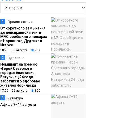
14:36
На плато Путорана
создадут систему
наблюдения за вечной
1
Происшествия
мерзлотой и очистят
От короткого замыкания
Плато
до неисправной печи: в
территорию от мусора
Путорана
МЧС сообщили о пожарах
в Норильске, Дудинке и
Игарке
13:47
Заполярный
18:25 06 августа
207
транспортный филиал
2
Здоровье
в Дудинке
Номинант на премию
«Герой Северного
заасфальтировал 47
города» Анастасия
Батуринец 24 года
тысяч «квадратов»
заботится о здоровье
грузовых площадок
жителей Норильска
Новости
17:50 06 августа
320
3
Культура
13:10
В Норильске лыжную
Афиша 7–14 августа
базу «Оль-Гуль»
закрыли из-за