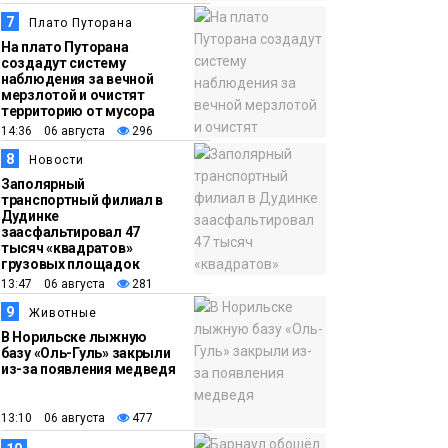
7
Плато Путорана
На плато Путорана
создадут систему
наблюдения за вечной
мерзлотой и очистят
территорию от мусора
14:36 06 августа
296
8
Новости
Заполярный
транспортный филиал в
Дудинке
заасфальтировал 47
тысяч «квадратов»
грузовых площадок
13:47 06 августа
281
9
Животные
В Норильске лыжную
базу «Оль-Гуль» закрыли
из-за появления медведя
13:10 06 августа
477