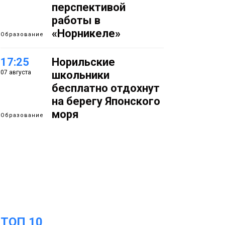
перспективой
работы в
«Норникеле»
Образование
17:25
Норильские
07 августа
школьники
бесплатно отдохнут
на берегу Японского
моря
Образование
16:41
Зелёный курс
07 августа
Норильска: новые
скверы и тысячи
растений появятся по
всему городу
Новости
ТОП 10
15:56
Итальянский шеф-