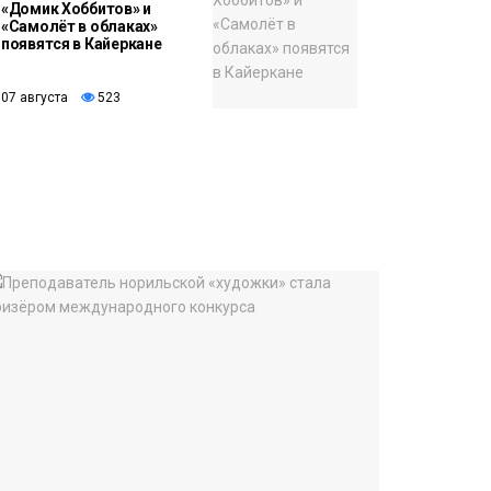
«Домик Хоббитов» и
«Самолёт в облаках»
появятся в Кайеркане
07 августа
523