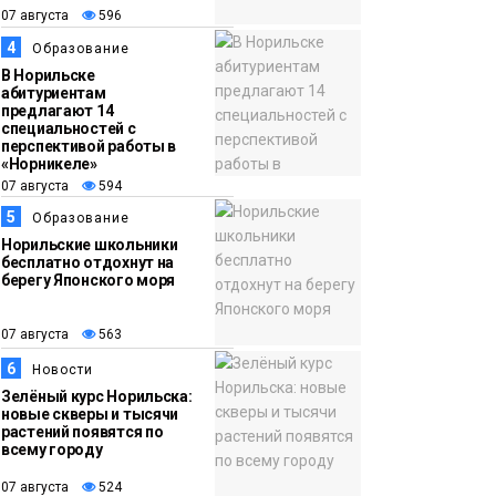
13:59
«Домик Хоббитов» и
07 августа
596
07 августа
«Самолёт в облаках»
4
Образование
появятся в Кайеркане
Новости
В Норильске
абитуриентам
предлагают 14
специальностей с
перспективой работы в
«Норникеле»
07 августа
594
5
Образование
Норильские школьники
бесплатно отдохнут на
берегу Японского моря
07 августа
563
6
Новости
Зелёный курс Норильска:
новые скверы и тысячи
растений появятся по
всему городу
07 августа
524