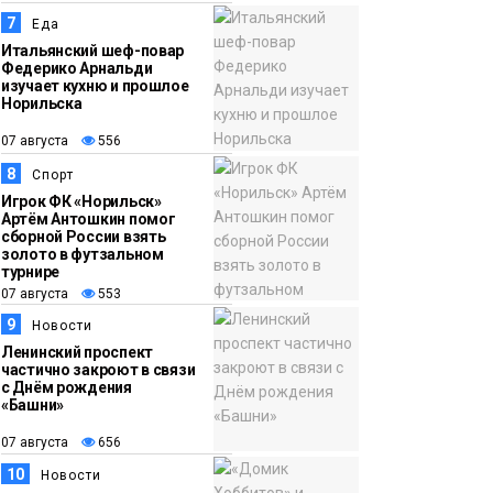
7
Еда
Итальянский шеф-повар
Федерико Арнальди
изучает кухню и прошлое
Норильска
07 августа
556
8
Спорт
Игрок ФК «Норильск»
Артём Антошкин помог
сборной России взять
золото в футзальном
турнире
07 августа
553
9
Новости
Ленинский проспект
частично закроют в связи
с Днём рождения
«Башни»
07 августа
656
10
Новости