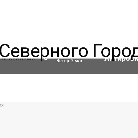
Влажность:
73
%
10
°C
Ветер:
2
м/с