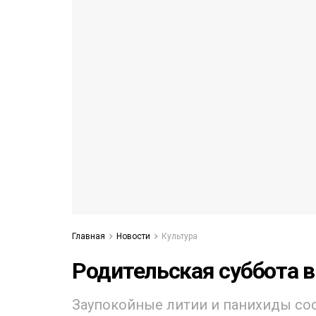
53)
558)
Главная
Новости
Культура
Родительская суббота в
Заупокойные литии и панихиды сос