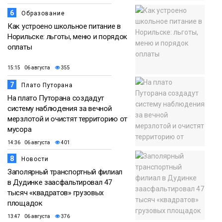
6
Образование
Как устроено школьное питание в
Норильске: льготы, меню и порядок
оплаты
15:15 06 августа
355
7
Плато Путорана
На плато Путорана создадут
систему наблюдения за вечной
мерзлотой и очистят территорию от
мусора
14:36 06 августа
401
8
Новости
Заполярный транспортный филиал
в Дудинке заасфальтировал 47
тысяч «квадратов» грузовых
площадок
13:47 06 августа
376