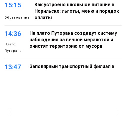
15:15
Как устроено школьное питание в
Норильске: льготы, меню и порядок
оплаты
Образование
14:36
На плато Путорана создадут систему
наблюдения за вечной мерзлотой и
Плато
очистят территорию от мусора
Путорана
13:47
Заполярный транспортный филиал в
Дудинке заасфальтировал 47 тысяч
«квадратов» грузовых площадок
Новости
13:10
В Норильске лыжную базу «Оль-Гуль»
закрыли из-за появления медведя
Животные
12:25
Барнаул обошёл Красноярск в
списке городов, откуда приехали