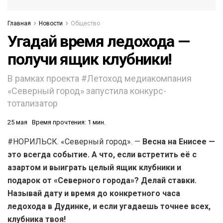
Главная
Новости
Общество
Угадай время ледохода —
получи ящик клубники!
В рамках проекта #Летоход медиакомпания
«Северный город» запустила конкурс-
тотализатор
25 мая
Время прочтения: 1 мин.
#НОРИЛЬСК. «Северный город». —
Весна на Енисее —
это всегда событие. А что, если встретить её с
азартом и выиграть целый ящик клубники и
подарок от «Северного города»? Делай ставки.
Называй дату и время до конкретного часа
ледохода в Дудинке, и если угадаешь точнее всех,
клубника твоя!