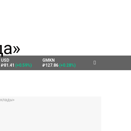
USD
GMKN
₽81.41
(+0.59%)
₽127.86
(+0.28%)