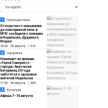
14:36
На плато Путорана
создадут систему
наблюдения за вечной
1
Происшествия
мерзлотой и очистят
От короткого замыкания
Плато
до неисправной печи: в
территорию от мусора
Путорана
МЧС сообщили о пожарах
в Норильске, Дудинке и
Игарке
13:47
Заполярный
18:25 06 августа
316
транспортный филиал
2
Здоровье
в Дудинке
Номинант на премию
«Герой Северного
заасфальтировал 47
города» Анастасия
Батуринец 24 года
тысяч «квадратов»
заботится о здоровье
грузовых площадок
жителей Норильска
Новости
17:50 06 августа
459
3
Культура
13:10
В Норильске лыжную
Афиша 7–14 августа
базу «Оль-Гуль»
закрыли из-за