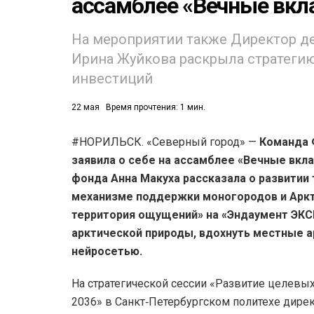
ассамблее «Вечные вк
На мероприятии также Директор д
Ирина Жуйкова раскрыла стратеги
инвестиций
22 мая
Время прочтения: 1 мин.
#НОРИЛЬСК. «Северный город» —
Команда 
заявила о себе на ассамблее «Вечные вкла
фонда Анна Макуха рассказала о развитии
механизме поддержки моногородов и Аркт
территория ощущений» на «Эндаумент ЭКСП
арктической природы, вдохнуть местные а
нейросетью.
На стратегической сессии «Развитие целевы
2036» в Санкт‑Петербургском политехе дире