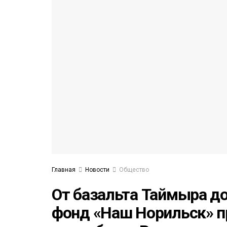
53)
558)
Главная
Новости
Общество
От базальта Таймыра до
фонд «Наш Норильск» п