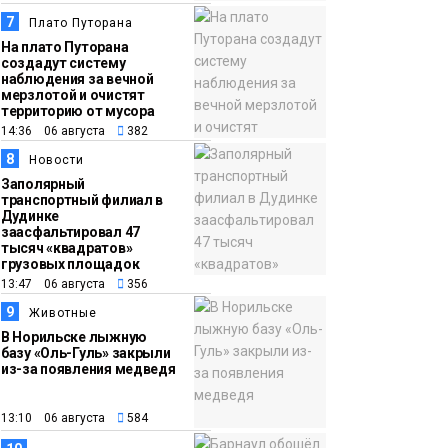
7
Плато Путорана
На плато Путорана
создадут систему
наблюдения за вечной
мерзлотой и очистят
территорию от мусора
14:36 06 августа
382
8
Новости
Заполярный
транспортный филиал в
Дудинке
заасфальтировал 47
тысяч «квадратов»
грузовых площадок
13:47 06 августа
356
9
Животные
В Норильске лыжную
базу «Оль-Гуль» закрыли
из-за появления медведя
13:10 06 августа
584