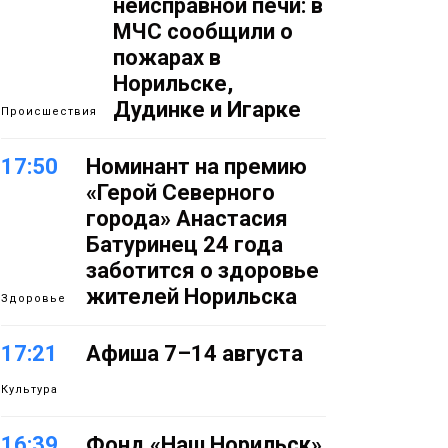
неисправной печи: в
МЧС сообщили о
пожарах в
Норильске,
Дудинке и Игарке
Происшествия
17:50
Номинант на премию
«Герой Северного
города» Анастасия
Батуринец 24 года
заботится о здоровье
жителей Норильска
Здоровье
17:21
Афиша 7–14 августа
Культура
16:39
Фонд «Наш Норильск»