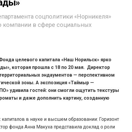
лады»
епартамента соцполитики «Норникеля»
ю компании в сфере социальных
Фонда целевого капитала «Наш Норильск» ярко
ды», которая прошла с 18 по 20 мая. Директор
 территориальных эндаументов — перспективном
ической зоны. А экспозиция «Таймыр —
О» удивила гостей: они смогли ощутить текстуры
роматы и даже дополнить картину, созданную
х капиталов в науке и высшем образовании: Горизонт
ктор фонда Анна Макуха представила доклад о роли