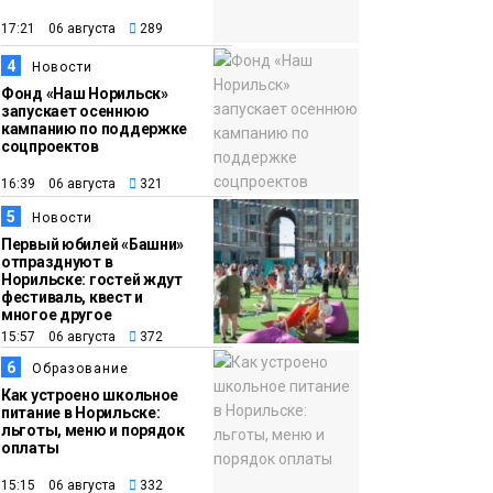
появления медведя
Животные
17:21 06 августа
289
4
12:25
Барнаул обошёл
Новости
Фонд «Наш Норильск»
Красноярск в
запускает осеннюю
списке городов,
кампанию по поддержке
соцпроектов
откуда приехали
Проекты
норильчане
16:39 06 августа
321
Медиакомпании
5
Новости
Первый юбилей «Башни»
отпразднуют в
Норильске: гостей ждут
фестиваль, квест и
многое другое
15:57 06 августа
372
6
Образование
Как устроено школьное
питание в Норильске:
льготы, меню и порядок
оплаты
15:15 06 августа
332