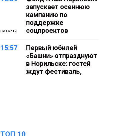
запускает осеннюю
кампанию по
поддержке
соцпроектов
Новости
15:57
Первый юбилей
«Башни» отпразднуют
в Норильске: гостей
ждут фестиваль,
квест и многое другое
Новости
15:15
Как устроено
школьное питание в
Норильске: льготы,
меню и порядок
оплаты
Образование
ТОП 10