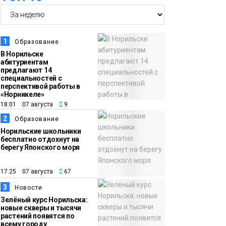
13:59
«Домик Хоббитов» и
«Самолёт в облаках»
1
Образование
появятся в Кайеркане
Новости
В Норильске
абитуриентам
предлагают 14
13:08
Предстоящие
специальностей с
перспективой работы в
выходные в
«Норникеле»
Норильске будут
18:01 07 августа
9
зябкими, пасмурными
2
Образование
и дождливыми
Норильские школьники
Новости
бесплатно отдохнут на
берегу Японского моря
12:32
Как в Норильске
помогают женщинам
17:25 07 августа
67
из исправительного
3
Новости
центра
Зелёный курс Норильска:
новые скверы и тысячи
адаптироваться к
растений появятся по
всему городу