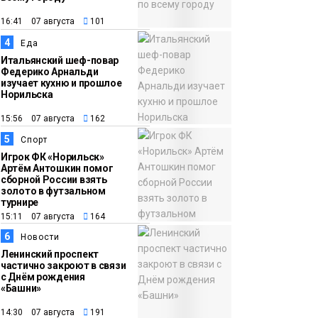
жизни
Общество
16:41 07 августа
101
11:53
22 земских работника
4
Еда
культуры отправятся
Итальянский шеф-повар
Федерико Арнальди
в малые города и сёла
изучает кухню и прошлое
региона
Норильска
Культура
15:56 07 августа
162
5
Спорт
Игрок ФК «Норильск»
Артём Антошкин помог
сборной России взять
золото в футзальном
турнире
15:11 07 августа
164
6
Новости
Ленинский проспект
частично закроют в связи
с Днём рождения
«Башни»
14:30 07 августа
191