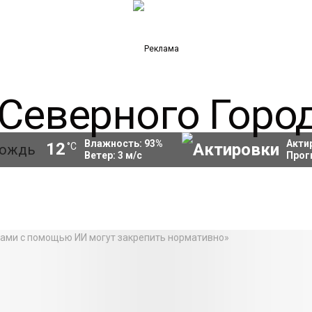
Влажность:
93
%
Акти
12
°C
Ветер:
3
м/с
Прог