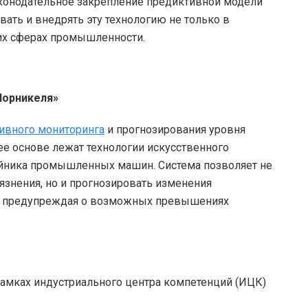
аконодательное закрепление предиктивной модели
ать и внедрять эту технологию не только в
гих сферах промышленности.
Норникеля»
тивного мониторинга
и прогнозирования уровня
ее основе лежат технологии искусственного
ойника промышленных машин. Система позволяет не
язнения, но и прогнозировать изменения
но предупреждая о возможных превышениях
 рамках индустриального центра компетенций (ИЦК)