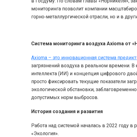
в Госдуму. По словам главы «Норникеля», з
мониторинга позволит компании масштабиров
горно‑металлургической отрасли, но и в дру
Система мониторинга воздуха Axioma от «
Axioma – это инновационная система предик
загрязнений воздуха в реальном времени. В 
интеллекта (ИИ) и концепция цифрового дв
просто фиксировать текущие показатели загр
экологической обстановки, заблаговремен
допустимых норм выбросов.
История создания и развития
Работа над системой началась в 2022 году в
«Экология».