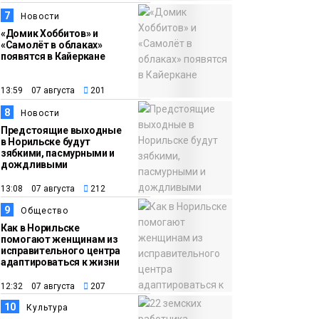
7
Новости
«Домик Хоббитов» и
«Самолёт в облаках»
появятся в Кайеркане
13:59 07 августа
201
8
Новости
Предстоящие выходные
в Норильске будут
зябкими, пасмурными и
дождливыми
13:08 07 августа
212
9
Общество
Как в Норильске
помогают женщинам из
исправительного центра
адаптироваться к жизни
12:32 07 августа
207
10
Культура