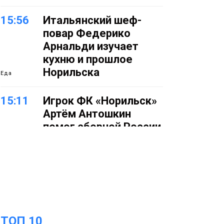
15:56
Итальянский шеф-
повар Федерико
Арнальди изучает
кухню и прошлое
Норильска
Еда
15:11
Игрок ФК «Норильск»
Артём Антошкин
помог сборной России
взять золото в
футзальном турнире
Спорт
14:30
Ленинский проспект
частично закроют в
связи с Днём
ТОП 10
рождения «Башни»
Новости