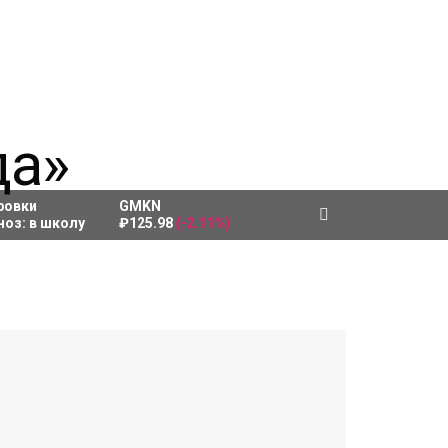
ровки
GMKN
ноз:
в школу
₽125.98
(-2.11%)