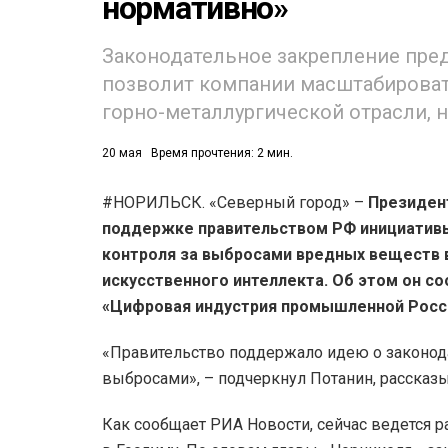
нормативно»
Законодательное закрепление пре
позволит компании масштабироват
горно-металлургической отрасли, н
20 мая
Время прочтения: 2 мин.
#НОРИЛЬСК. «Северный город» –
Президент
поддержке правительством РФ инициатив
контроля за выбросами вредных веществ 
искусственного интеллекта. Об этом он с
«Цифровая индустрия промышленной Росси
«Правительство поддержало идею о законода
выбросами», – подчеркнул Потанин, рассказы
Как сообщает РИА Новости, сейчас ведется 