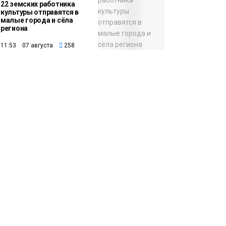
22 земских работника
культуры отправятся в
малые города и сёла
региона
11:53 07 августа
258