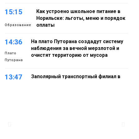
15:15
Как устроено школьное питание в
Норильске: льготы, меню и порядок
оплаты
Образование
14:36
На плато Путорана создадут систему
наблюдения за вечной мерзлотой и
Плато
очистят территорию от мусора
Путорана
13:47
Заполярный транспортный филиал в
Дудинке заасфальтировал 47 тысяч
«квадратов» грузовых площадок
Новости
13:10
В Норильске лыжную базу «Оль-Гуль»
закрыли из-за появления медведя
Животные
12:25
Барнаул обошёл Красноярск в