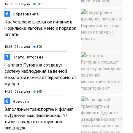
15:57 06 августа
337
6
Образование
Как устроено школьное питание в
Норильске: льготы, меню и порядок
оплаты
15:15 06 августа
300
7
Плато Путорана
На плато Путорана создадут
систему наблюдения за вечной
мерзлотой и очистят территорию от
мусора
14:36 06 августа
345
8
Новости
Заполярный транспортный филиал
в Дудинке заасфальтировал 47
тысяч «квадратов» грузовых
площадок