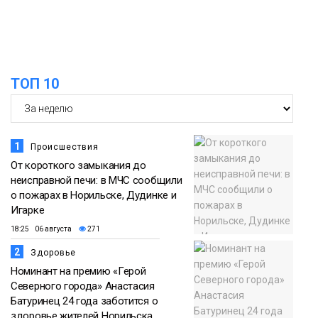
списке городов, откуда приехали
Проекты
норильчане
Медиакомпании
ТОП 10
1
Происшествия
От короткого замыкания до
неисправной печи: в МЧС сообщили
о пожарах в Норильске, Дудинке и
Игарке
18:25 06 августа
271
2
Здоровье
Номинант на премию «Герой
Северного города» Анастасия
Батуринец 24 года заботится о
здоровье жителей Норильска