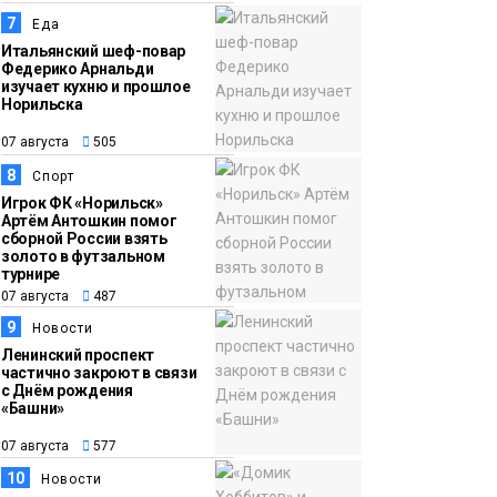
7
Еда
Итальянский шеф-повар
Федерико Арнальди
изучает кухню и прошлое
Норильска
07 августа
505
8
Спорт
Игрок ФК «Норильск»
Артём Антошкин помог
сборной России взять
золото в футзальном
турнире
07 августа
487
9
Новости
Ленинский проспект
частично закроют в связи
с Днём рождения
«Башни»
07 августа
577
10
Новости