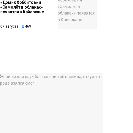
«Домик Хоббитов» и
«Самолёт в облаках»
появятся в Кайеркане
07 августа
469