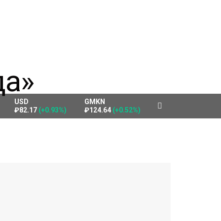
USD
GMKN
₽82.17
(+0.93%)
₽124.64
(+0.52%)