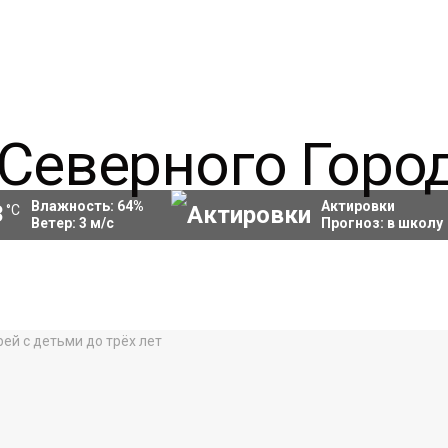
Влажность:
64
%
Актировки
3
°C
Ветер:
3
м/с
Прогноз:
в школу