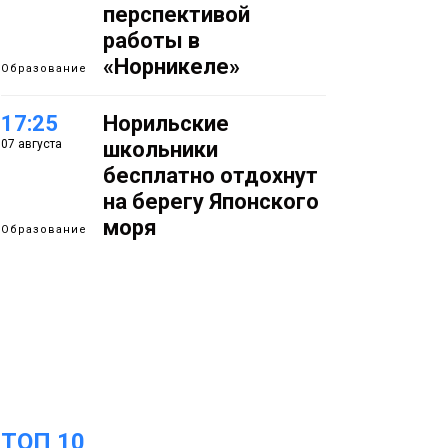
перспективой
работы в
«Норникеле»
Образование
17:25
Норильские
07 августа
школьники
бесплатно отдохнут
на берегу Японского
моря
Образование
16:41
Зелёный курс
07 августа
Норильска: новые
скверы и тысячи
растений появятся по
всему городу
Новости
ТОП 10
15:56
Итальянский шеф-