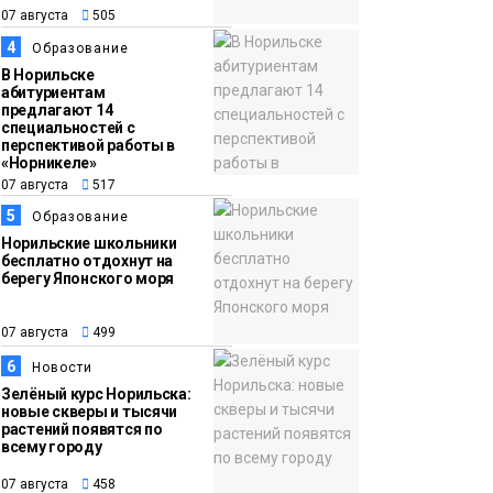
13:59
«Домик Хоббитов» и
07 августа
505
07 августа
«Самолёт в облаках»
4
Образование
появятся в Кайеркане
Новости
В Норильске
абитуриентам
предлагают 14
специальностей с
перспективой работы в
«Норникеле»
07 августа
517
5
Образование
Норильские школьники
бесплатно отдохнут на
берегу Японского моря
07 августа
499
6
Новости
Зелёный курс Норильска:
новые скверы и тысячи
растений появятся по
всему городу
07 августа
458