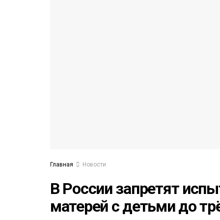
53)
558)
Главная
Новости
В России запретят исп
матерей с детьми до тр