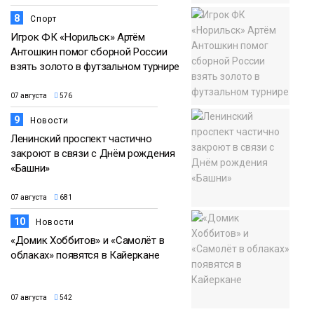
8
Спорт
Игрок ФК «Норильск» Артём
Антошкин помог сборной России
взять золото в футзальном турнире
07 августа
576
9
Новости
Ленинский проспект частично
закроют в связи с Днём рождения
«Башни»
07 августа
681
10
Новости
«Домик Хоббитов» и «Самолёт в
облаках» появятся в Кайеркане
07 августа
542