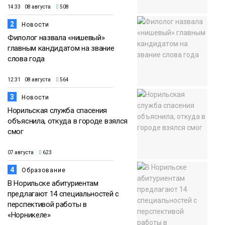
14:33 08 августа
508
2
Новости
Филолог назвала «нишевый»
главным кандидатом на звание
слова года
12:31 08 августа
564
3
Новости
Норильская служба спасения
объяснила, откуда в городе взялся
смог
07 августа
623
4
Образование
В Норильске абитуриентам
предлагают 14 специальностей с
перспективой работы в
«Норникеле»