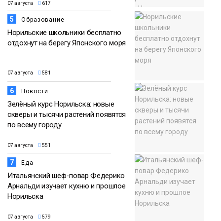
07 августа
617
5
Образование
Норильские школьники бесплатно
отдохнут на берегу Японского моря
07 августа
581
6
Новости
Зелёный курс Норильска: новые
скверы и тысячи растений появятся
по всему городу
07 августа
551
7
Еда
Итальянский шеф-повар Федерико
Арнальди изучает кухню и прошлое
Норильска
07 августа
579