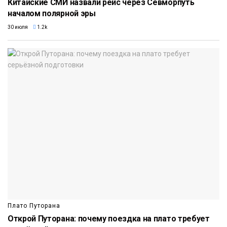
Китайские СМИ назвали рейс через Севморпуть
началом полярной эры
30 июля
1.2k
Плато Путорана
Открой Путорана: почему поездка на плато требует