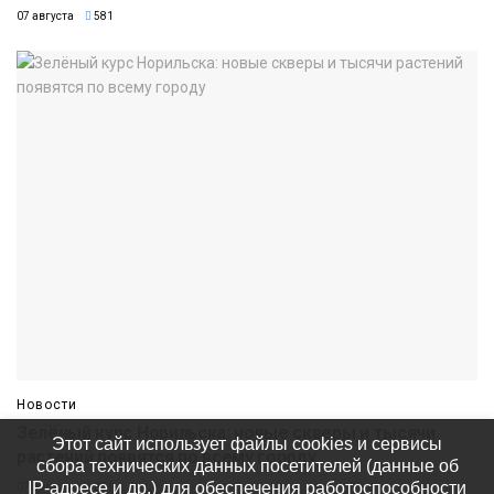
07 августа
581
Новости
Зелёный курс Норильска: новые скверы и тысячи
Этот сайт использует файлы cookies и сервисы
растений появятся по всему городу
сбора технических данных посетителей (данные об
IP-адресе и др.) для обеспечения работоспособности
07 августа
551