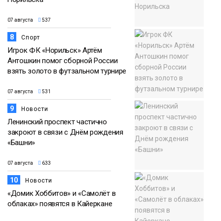
07 августа
537
8
Спорт
Игрок ФК «Норильск» Артём
Антошкин помог сборной России
взять золото в футзальном турнире
07 августа
531
9
Новости
Ленинский проспект частично
закроют в связи с Днём рождения
«Башни»
07 августа
633
10
Новости
«Домик Хоббитов» и «Самолёт в
облаках» появятся в Кайеркане