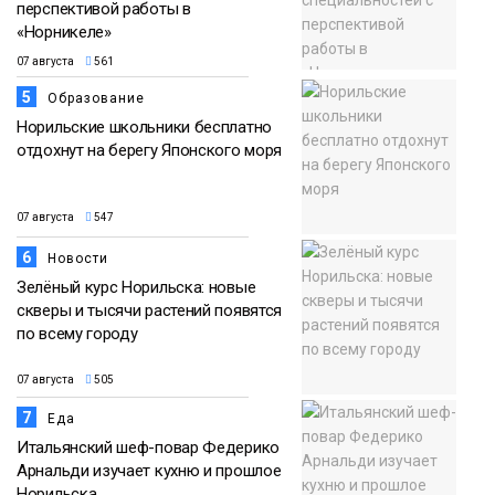
перспективой работы в
«Норникеле»
07 августа
561
5
Образование
Норильские школьники бесплатно
отдохнут на берегу Японского моря
07 августа
547
6
Новости
Зелёный курс Норильска: новые
скверы и тысячи растений появятся
по всему городу
07 августа
505
7
Еда
Итальянский шеф-повар Федерико
Арнальди изучает кухню и прошлое
Норильска