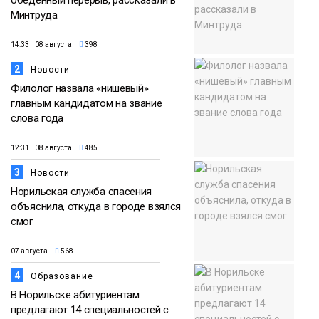
обеденный перерыв, рассказали в
Минтруда
14:33 08 августа
398
2
Новости
Филолог назвала «нишевый»
главным кандидатом на звание
слова года
12:31 08 августа
485
3
Новости
Норильская служба спасения
объяснила, откуда в городе взялся
смог
07 августа
568
4
Образование
В Норильске абитуриентам
предлагают 14 специальностей с