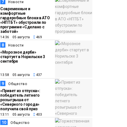
7
Новости
Современные и
комфортные
гардеробные блоки в АТО
«НПТБТ» обустроили по
программе «Сделано с
заботой»
14:36 05 августа
469
8
Новости
«Морозное дерби»
стартует в Норильске 3
сентября
13:58 05 августа
437
9
Общество
«Привет из отпуска»:
победитель летнего
розыгрыша от
«Северного города»
получила свой приз
13:11 05 августа
403
10
Общество