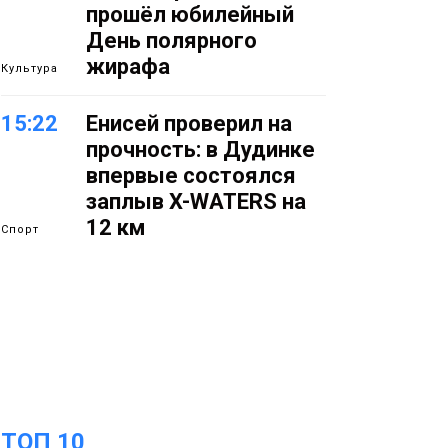
прошёл юбилейный
День полярного
жирафа
Культура
15:22
Енисей проверил на
прочность: в Дудинке
впервые состоялся
заплыв X-WATERS на
12 км
Спорт
15:00
Юбилейный X-WATERS
собрал в Дудинке
более 120 пловцов со
всей России
Фото
14:36
Современные и
ТОП 10
комфортные