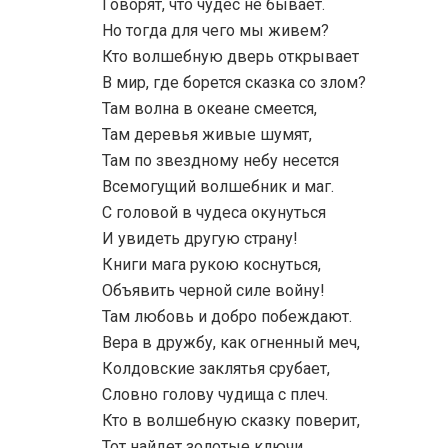
Говорят, что чудес не бывает.
Но тогда для чего мы живем?
Кто волшебную дверь открывает
В мир, где борется сказка со злом?
Там волна в океане смеется,
Там деревья живые шумят,
Там по звездному небу несется
Всемогущий волшебник и маг.
С головой в чудеса окунуться
И увидеть другую страну!
Книги мага рукою коснуться,
Объявить черной силе войну!
Там любовь и добро побеждают.
Вера в дружбу, как огненный меч,
Колдовские заклятья срубает,
Словно голову чудища с плеч.
Кто в волшебную сказку поверит,
Тот найдет золотые ключи