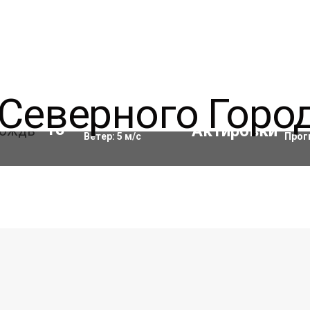
Влажность:
84
%
Акти
18
°C
Ветер:
5
м/с
Прог