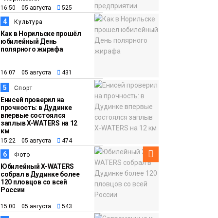
12:32
Торжественная
16:50 05 августа
525
церемония
4
Культура
бракосочетания снова
Как в Норильске прошёл
прошла в «Башне»
юбилейный День
Общество
полярного жирафа
16:07 05 августа
431
5
Спорт
Енисей проверил на
прочность: в Дудинке
впервые состоялся
заплыв X-WATERS на 12
км
15:22 05 августа
474
6
Фото
Юбилейный X-WATERS
собрал в Дудинке более
120 пловцов со всей
России
15:00 05 августа
543