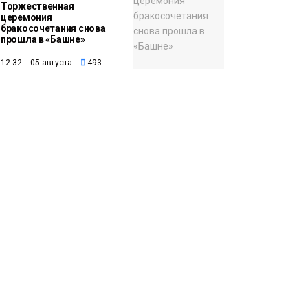
Торжественная
церемония
бракосочетания снова
прошла в «Башне»
12:32 05 августа
493