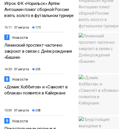
Игрок ФК «Норильск» Артём
Антошкин помог сборной России
взять золото в футзальном турнире
15:11 07 августа
170
7
Новости
Ленинский проспект частично
закроют в связи с Днём рождения
«Башни»
14:30 07 августа
205
8
Новости
«Домик Хоббитов» и «Самолёт в
облаках» появятся в Кайеркане
13:59 07 августа
208
9
Новости
Предстоящие выходные в