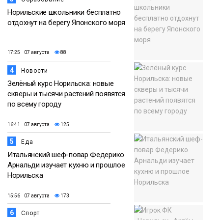
Норильские школьники бесплатно
отдохнут на берегу Японского моря
17:25 07 августа
88
4
Новости
Зелёный курс Норильска: новые
скверы и тысячи растений появятся
по всему городу
16:41 07 августа
125
5
Еда
Итальянский шеф-повар Федерико
Арнальди изучает кухню и прошлое
Норильска
15:56 07 августа
173
6
Спорт