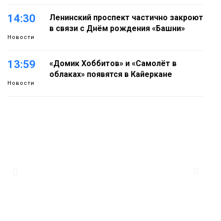
14:30
Ленинский проспект частично закроют
в связи с Днём рождения «Башни»
Новости
13:59
«Домик Хоббитов» и «Самолёт в
облаках» появятся в Кайеркане
Новости
13:08
Предстоящие выходные в Норильске
будут зябкими, пасмурными и
дождливыми
Новости
12:32
Как в Норильске помогают женщинам
из исправительного центра
адаптироваться к жизни
Общество