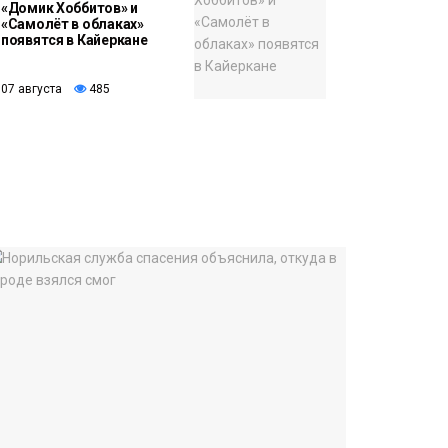
«Домик Хоббитов» и
«Самолёт в облаках»
появятся в Кайеркане
07 августа
485