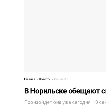
53)
558)
Главная
Новости
Общество
В Норильске обещают 
Произойдет она уже сегодня, 10 се