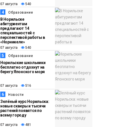
13:59
«Домик Хоббитов» и
07 августа
540
07 августа
«Самолёт в облаках»
4
Образование
появятся в Кайеркане
Новости
В Норильске
абитуриентам
предлагают 14
специальностей с
перспективой работы в
«Норникеле»
07 августа
540
5
Образование
Норильские школьники
бесплатно отдохнут на
берегу Японского моря
07 августа
516
6
Новости
Зелёный курс Норильска:
новые скверы и тысячи
растений появятся по
всему городу
07 августа
481