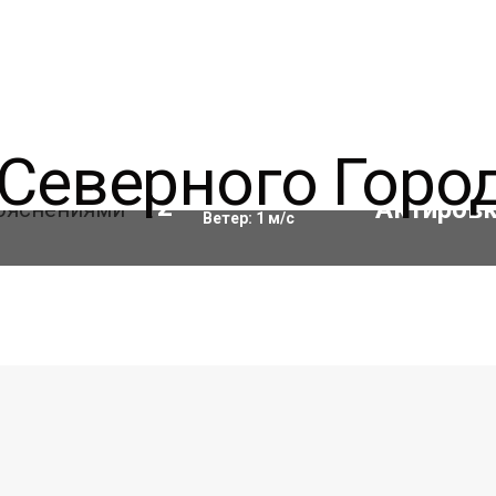
Влажность:
68
%
12
°C
Ветер:
1
м/с