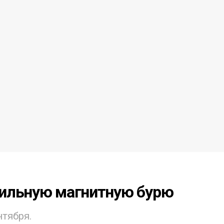
сильную магнитную бурю
нтября.