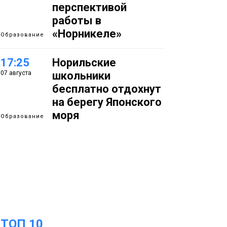
перспективой
работы в
«Норникеле»
Образование
17:25
Норильские
07 августа
школьники
бесплатно отдохнут
на берегу Японского
моря
Образование
16:41
Зелёный курс
07 августа
Норильска: новые
скверы и тысячи
растений появятся по
всему городу
Новости
ТОП 10
15:56
Итальянский шеф-