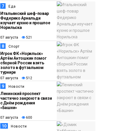
7
Еда
Итальянский шеф-повар
Федерико Арнальди
изучает кухню и прошлое
Норильска
07 августа
521
8
Спорт
Игрок ФК «Норильск»
Артём Антошкин помог
сборной России взять
золото в футзальном
турнире
07 августа
512
9
Новости
Ленинский проспект
частично закроют в связи
с Днём рождения
«Башни»
07 августа
600
10
Новости