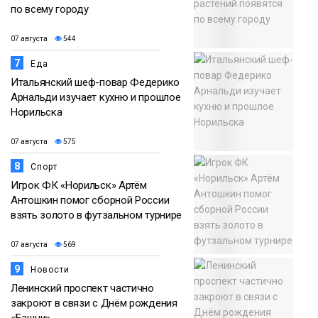
по всему городу
07 августа
544
7
Еда
Итальянский шеф-повар Федерико
Арнальди изучает кухню и прошлое
Норильска
07 августа
575
8
Спорт
Игрок ФК «Норильск» Артём
Антошкин помог сборной России
взять золото в футзальном турнире
07 августа
569
9
Новости
Ленинский проспект частично
закроют в связи с Днём рождения
«Башни»