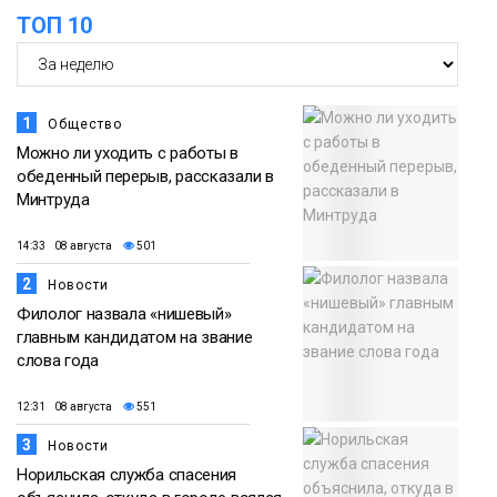
ТОП 10
Новости
1
Общество
Можно ли уходить с работы в
обеденный перерыв, рассказали в
Минтруда
14:33 08 августа
501
2
Новости
Филолог назвала «нишевый»
главным кандидатом на звание
слова года
12:31 08 августа
551
3
Новости
Норильская служба спасения