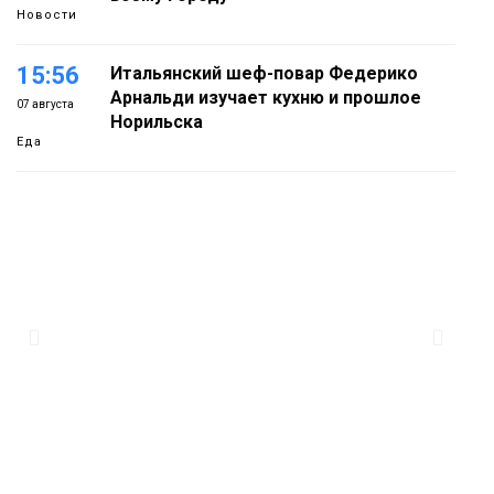
Новости
15:56
Итальянский шеф-повар Федерико
Арнальди изучает кухню и прошлое
07 августа
Норильска
Еда
15:11
Игрок ФК «Норильск» Артём Антошкин
помог сборной России взять золото в
07 августа
футзальном турнире
Спорт
14:30
Ленинский проспект частично закроют
в связи с Днём рождения «Башни»
07 августа
Новости
13:59
«Домик Хоббитов» и «Самолёт в
облаках» появятся в Кайеркане
07 августа