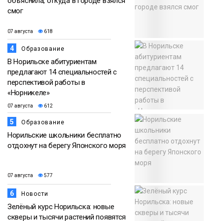
объяснила, откуда в городе взялся
смог
07 августа
618
4
Образование
В Норильске абитуриентам
предлагают 14 специальностей с
перспективой работы в
«Норникеле»
07 августа
612
5
Образование
Норильские школьники бесплатно
отдохнут на берегу Японского моря
07 августа
577
6
Новости
Зелёный курс Норильска: новые
скверы и тысячи растений появятся