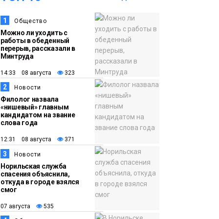
07 августа
повар Федерико
1
Общество
Арнальди изучает
Можно ли уходить с
кухню и прошлое
работы в обеденный
Норильска
перерыв, рассказали в
Еда
Минтруда
14:33 08 августа
323
15:11
Игрок ФК «Норильск»
2
07 августа
Артём Антошкин
Новости
Филолог назвала
помог сборной России
«нишевый» главным
взять золото в
кандидатом на звание
слова года
футзальном турнире
Спорт
12:31 08 августа
371
14:30
Ленинский проспект
3
Новости
Норильская служба
07 августа
частично закроют в
спасения объяснила,
связи с Днём
откуда в городе взялся
смог
рождения «Башни»
Новости
07 августа
535