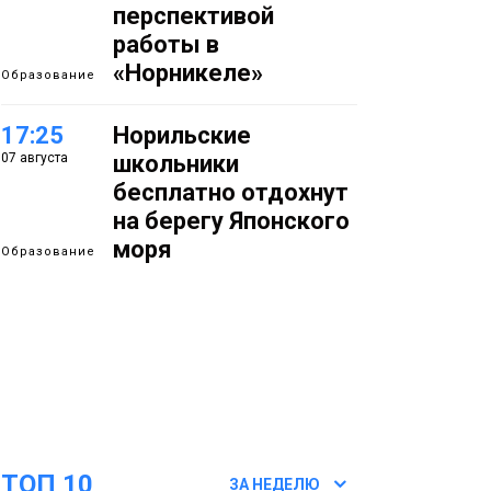
перспективой
работы в
«Норникеле»
Образование
17:25
Норильские
07 августа
школьники
бесплатно отдохнут
на берегу Японского
моря
Образование
16:41
Зелёный курс
07 августа
Норильска: новые
скверы и тысячи
растений появятся по
всему городу
Новости
ТОП 10
15:56
Итальянский шеф-
ЗА НЕДЕЛЮ