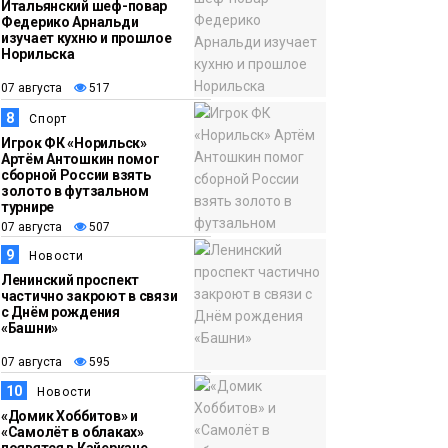
Итальянский шеф-повар
Федерико Арнальди
изучает кухню и прошлое
Норильска
07 августа
517
8
Спорт
Игрок ФК «Норильск»
Артём Антошкин помог
сборной России взять
золото в футзальном
турнире
07 августа
507
9
Новости
Ленинский проспект
частично закроют в связи
с Днём рождения
«Башни»
07 августа
595
10
Новости
«Домик Хоббитов» и
«Самолёт в облаках»