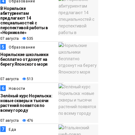
13:59
«Домик Хоббитов» и
4
Образование
07 августа
«Самолёт в облаках»
В Норильске
абитуриентам
появятся в Кайеркане
предлагают 14
Новости
специальностей с
перспективой работы в
«Норникеле»
07 августа
535
5
Образование
Норильские школьники
бесплатно отдохнут на
берегу Японского моря
07 августа
513
6
Новости
Зелёный курс Норильска:
новые скверы и тысячи
растений появятся по
всему городу
07 августа
476
7
Еда