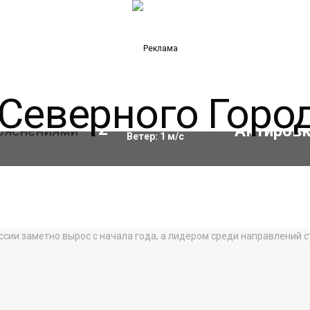
Влажность:
68
%
12
°C
Ветер:
1
м/с