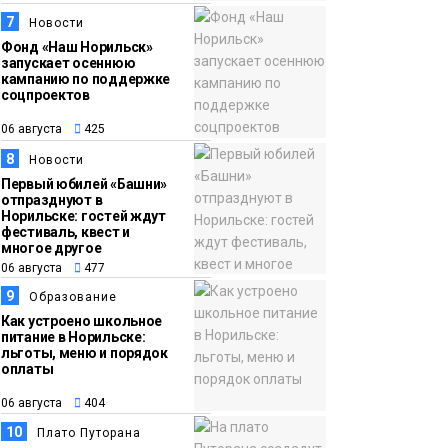
7
Новости
Фонд «Наш Норильск»
запускает осеннюю
кампанию по поддержке
соцпроектов
06 августа
425
8
Новости
Первый юбилей «Башни»
отпразднуют в
Норильске: гостей ждут
фестиваль, квест и
многое другое
06 августа
477
9
Образование
Как устроено школьное
питание в Норильске:
льготы, меню и порядок
оплаты
06 августа
404
10
Плато Путорана