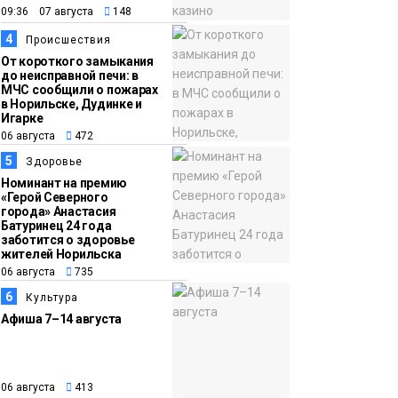
09:36 07 августа
148
14:36
На плато Путорана
4
Происшествия
06 августа
создадут систему
От короткого замыкания
наблюдения за вечной
до неисправной печи: в
МЧС сообщили о пожарах
мерзлотой и очистят
Плато
в Норильске, Дудинке и
территорию от мусора
Игарке
Путорана
06 августа
472
5
Здоровье
Номинант на премию
«Герой Северного
города» Анастасия
Батуринец 24 года
заботится о здоровье
жителей Норильска
06 августа
735
6
Культура
Афиша 7–14 августа
06 августа
413