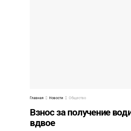
53)
558)
Главная
Новости
Общество
Взнос за получение вод
вдвое