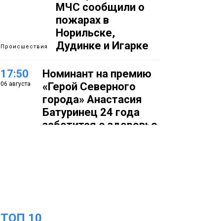
МЧС сообщили о
пожарах в
Норильске,
Дудинке и Игарке
Происшествия
17:50
Номинант на премию
06 августа
«Герой Северного
города» Анастасия
Батуринец 24 года
заботится о здоровье
жителей Норильска
Здоровье
17:21
Афиша 7–14 августа
06 августа
Культура
ТОП 10
16:39
Фонд «Наш Норильск»