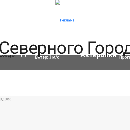
Влажность:
90
%
Акти
11
°C
Ветер:
3
м/с
Прог