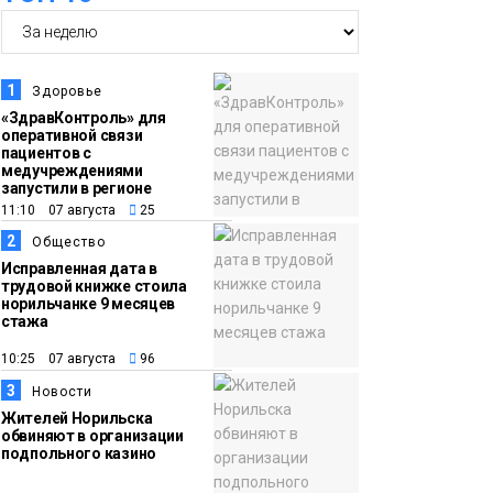
06 августа
запускает осеннюю
кампанию по
поддержке
1
Здоровье
соцпроектов
Новости
«ЗдравКонтроль» для
оперативной связи
пациентов с
15:57
Первый юбилей
медучреждениями
запустили в регионе
06 августа
«Башни» отпразднуют
11:10 07 августа
25
в Норильске: гостей
2
Общество
ждут фестиваль,
Исправленная дата в
квест и многое другое
трудовой книжке стоила
Новости
норильчанке 9 месяцев
стажа
15:15
Как устроено
10:25 07 августа
96
06 августа
школьное питание в
3
Новости
Норильске: льготы,
Жителей Норильска
меню и порядок
обвиняют в организации
подпольного казино
оплаты
Образование