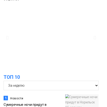
11:04
Эксперт рассказал о пользе самой
большой и сочной ягоды
Еда
10:23
Авиакомпания NordStar вновь
выступила партнером заплыва
X‑WATERS Енисей в Дудинке
Новости
ТОП 10
1
Новости
Сумеречные ночи придут в