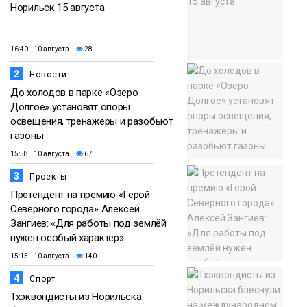
Норильск 15 августа
16:40 10 августа
28
2
Новости
До холодов в парке «Озеро
Долгое» установят опоры
освещения, тренажёры и разобьют
газоны
15:58 10 августа
67
3
Проекты
Претендент на премию «Герой
Северного города» Алексей
Зангиев: «Для работы под землёй
нужен особый характер»
15:15 10 августа
140
4
Спорт
Тхэквондисты из Норильска