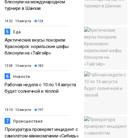
блеснули на международном
турнире в Шанхае
14:32 10 августа
124
5
Еда
Арктические вкусы покорили
Красноярск: норильские шефы
блеснули на «Тайгэйр»
13:58 10 августа
183
6
Новости
Рабочая неделя с 10 по 14 августа
будет солнечной и тёплой
13:10 10 августа
197
7
Происшествия
Прокуратура проверяет инцидент с
самолётом авиакомпании «Сибирь»