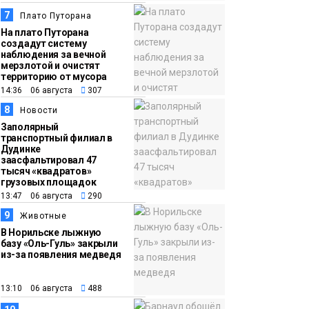
7
Плато Путорана
На плато Путорана
создадут систему
наблюдения за вечной
мерзлотой и очистят
территорию от мусора
14:36 06 августа
307
8
Новости
Заполярный
транспортный филиал в
Дудинке
заасфальтировал 47
тысяч «квадратов»
грузовых площадок
13:47 06 августа
290
9
Животные
В Норильске лыжную
базу «Оль-Гуль» закрыли
из-за появления медведя
13:10 06 августа
488