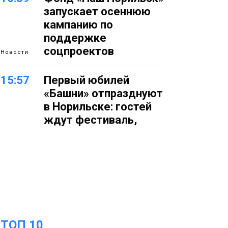
запускает осеннюю
кампанию по
поддержке
соцпроектов
Новости
15:57
Первый юбилей
«Башни» отпразднуют
в Норильске: гостей
ждут фестиваль,
квест и многое другое
Новости
15:15
Как устроено
школьное питание в
Норильске: льготы,
меню и порядок
оплаты
Образование
ТОП 10