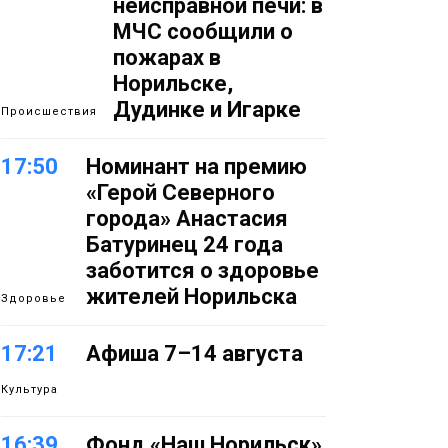
неисправной печи: в
МЧС сообщили о
пожарах в
Норильске,
Дудинке и Игарке
Происшествия
17:50
Номинант на премию
«Герой Северного
города» Анастасия
Батуринец 24 года
заботится о здоровье
жителей Норильска
Здоровье
17:21
Афиша 7–14 августа
Культура
16:39
Фонд «Наш Норильск»