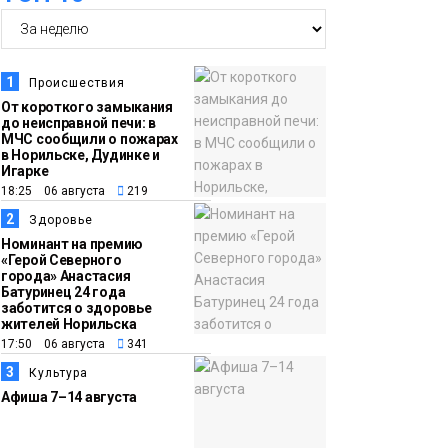
14:36
На плато Путорана
создадут систему
наблюдения за вечной
1
Происшествия
мерзлотой и очистят
От короткого замыкания
Плато
до неисправной печи: в
территорию от мусора
Путорана
МЧС сообщили о пожарах
в Норильске, Дудинке и
Игарке
13:47
Заполярный
18:25 06 августа
219
транспортный филиал
2
Здоровье
в Дудинке
Номинант на премию
«Герой Северного
заасфальтировал 47
города» Анастасия
Батуринец 24 года
тысяч «квадратов»
заботится о здоровье
грузовых площадок
жителей Норильска
Новости
17:50 06 августа
341
3
Культура
13:10
В Норильске лыжную
Афиша 7–14 августа
базу «Оль-Гуль»
закрыли из-за