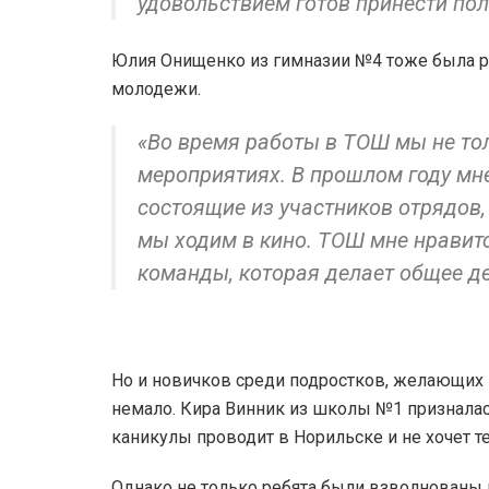
удовольствием готов принести поль
Юлия Онищенко из гимназии №4 тоже была р
молодежи.
«Во время работы в ТОШ мы не тол
мероприятиях. В прошлом году мн
состоящие из участников отрядов,
мы ходим в кино. ТОШ мне нравитс
команды, которая делает общее де
Но и новичков среди подростков, желающих
немало. Кира Винник из школы №1 призналась
каникулы проводит в Норильске и не хочет т
Однако не только ребята были взволнованы 