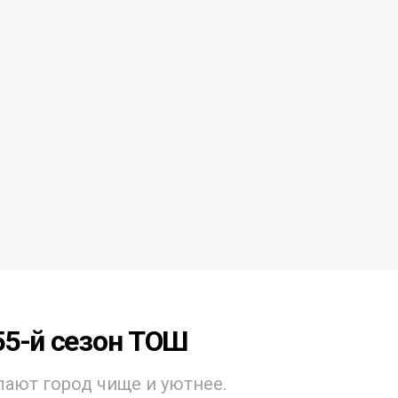
55-й сезон ТОШ
ают город чище и уютнее.