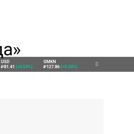
USD
GMKN
₽81.41
(+0.59%)
₽127.86
(+0.28%)