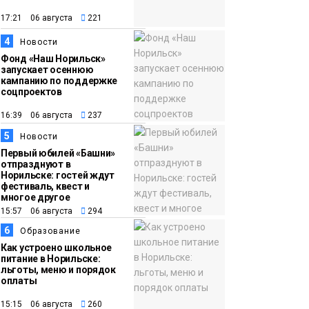
появления медведя
Животные
17:21 06 августа
221
4
12:25
Барнаул обошёл
Новости
Фонд «Наш Норильск»
Красноярск в
запускает осеннюю
списке городов,
кампанию по поддержке
соцпроектов
откуда приехали
Проекты
норильчане
16:39 06 августа
237
Медиакомпании
5
Новости
Первый юбилей «Башни»
отпразднуют в
Норильске: гостей ждут
фестиваль, квест и
многое другое
15:57 06 августа
294
6
Образование
Как устроено школьное
питание в Норильске:
льготы, меню и порядок
оплаты
15:15 06 августа
260