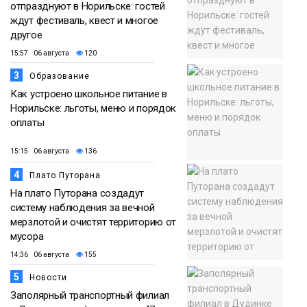
отпразднуют в Норильске: гостей
ждут фестиваль, квест и многое
другое
15:57 06 августа
120
3
Образование
Как устроено школьное питание в
Норильске: льготы, меню и порядок
оплаты
15:15 06 августа
136
4
Плато Путорана
На плато Путорана создадут
систему наблюдения за вечной
мерзлотой и очистят территорию от
мусора
14:36 06 августа
155
5
Новости
Заполярный транспортный филиал