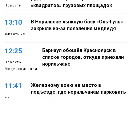
«квадратов» грузовых площадок
Новости
13:10
В Норильске лыжную базу «Оль-Гуль»
закрыли из-за появления медведя
Животные
12:25
Барнаул обошёл Красноярск в
списке городов, откуда приехали
Проекты
норильчане
Медиакомпании
11:41
Железному коню не место в
подъезде: где норильчанам парковать
велосипед
Общество
11:04
Преподаватель норильской «художки»
стала призёром международного
конкурса
Культура