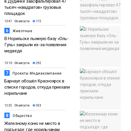
в Дудинке заасфальтировал 47
тысяч «квадратов» грузовых
площадок
13:47 06 августа
172
6
Животные
В Норильске лыжную базу «Оль-
Гуль» закрыли из-за появления
медведя
13:10 06 августа
292
7
Проекты Медиакомпании
Барнаул обошёл Красноярск в
списке городов, откуда приехали
норильчане
12:25 06 августа
353
8
Общество
Железному коню не место в
подъезде: где норильчанам