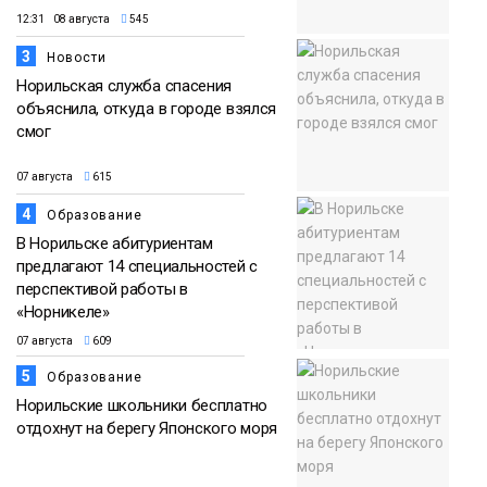
12:31 08 августа
545
3
Новости
Норильская служба спасения
объяснила, откуда в городе взялся
смог
07 августа
615
4
Образование
В Норильске абитуриентам
предлагают 14 специальностей с
перспективой работы в
«Норникеле»
07 августа
609
5
Образование
Норильские школьники бесплатно
отдохнут на берегу Японского моря