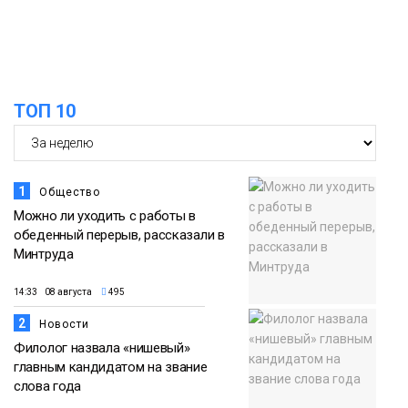
Новости
13:59
«Домик Хоббитов» и «Самолёт в
облаках» появятся в Кайеркане
07 августа
ТОП 10
Новости
1
Общество
Можно ли уходить с работы в
обеденный перерыв, рассказали в
Минтруда
14:33 08 августа
495
2
Новости
Филолог назвала «нишевый»
главным кандидатом на звание
слова года