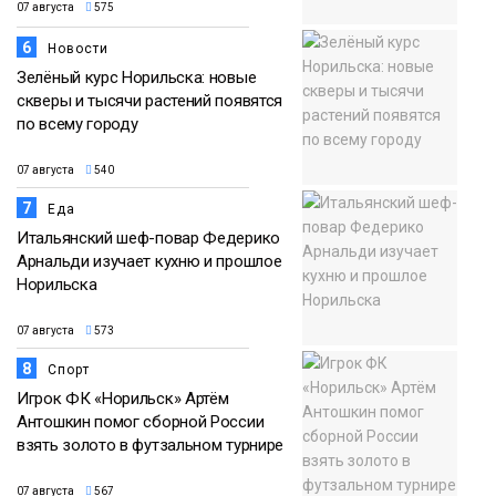
07 августа
575
6
Новости
Зелёный курс Норильска: новые
скверы и тысячи растений появятся
по всему городу
07 августа
540
7
Еда
Итальянский шеф-повар Федерико
Арнальди изучает кухню и прошлое
Норильска
07 августа
573
8
Спорт
Игрок ФК «Норильск» Артём
Антошкин помог сборной России
взять золото в футзальном турнире
07 августа
567