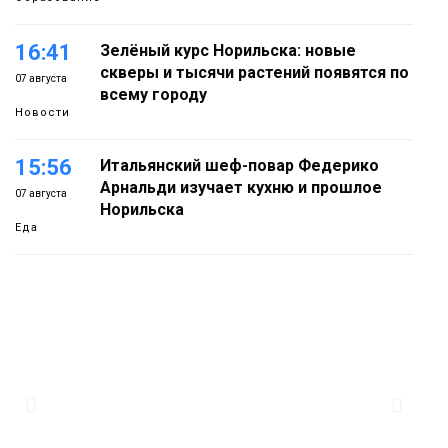
16:41
Зелёный курс Норильска: новые
скверы и тысячи растений появятся по
07 августа
всему городу
Новости
15:56
Итальянский шеф-повар Федерико
Арнальди изучает кухню и прошлое
07 августа
Норильска
Еда
15:11
Игрок ФК «Норильск» Артём Антошкин
помог сборной России взять золото в
07 августа
футзальном турнире
Спорт
14:30
Ленинский проспект частично закроют
в связи с Днём рождения «Башни»
07 августа